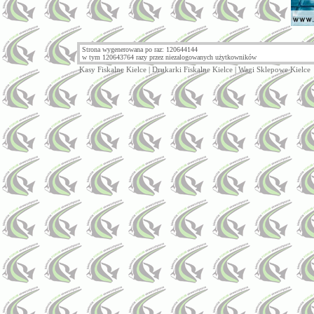
Strona wygenerowana po raz: 120644144
w tym 120643764 razy przez niezalogowanych użytkowników
Kasy Fiskalne Kielce
|
Drukarki Fiskalne Kielce
|
Wagi Sklepowe Kielce