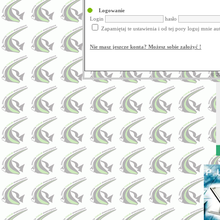
Logowanie
Login
hasło
Zapamiętaj te ustawienia i od tej pory loguj mnie a
Nie masz jeszcze konta? Możesz sobie założyć !
© 2