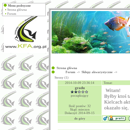
Menu podręczne
Strona główna
Forum
Strona główna
Forum
->
Sklepy akwarystyczne
->
Strony (1)
2014-10-09 23:36:14
Temat:
gradu
Witam!
Byłby ktoś t
początkujący
Kielcach akt
Ilość postów: 32
okazało się, 
Skąd: mieczyn
Dołaczył: 2014-09-15
do góry