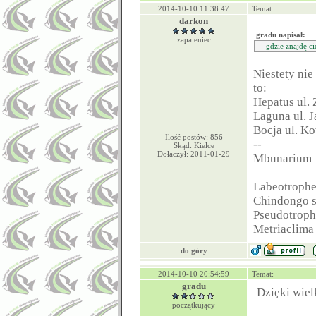
2014-10-10 11:38:47
Temat:
darkon
gradu napisał:
zapaleniec
gdzie znajdę c
Niestety nie
to:
Hepatus ul.
Laguna ul. 
Bocja ul. K
Ilość postów: 856
--
Skąd: Kielce
Dołaczył: 2011-01-29
Mbunarium
===
Labeotrophe
Chindongo s
Pseudotroph
Metriaclima
do góry
2014-10-10 20:54:59
Temat:
gradu
Dzięki wiel
początkujący