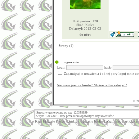
Ilość postów: 120
Skąd: Kielce
Dołaczył: 2012-02-03
do góry
Strony (1)
Logowanie
Login
hasło
Zapamiętaj te ustawienia i od tej pory loguj mnie a
Nie masz jeszcze konta? Możesz sobie założyć !
© 2
Strona wygenerowana po raz: 120358399
w tym 120358019 razy przez niezalogowanych użytkowników
Kasy Fiskalne Kielce
|
Drukarki Fiskalne Kielce
|
Wagi Sklepowe Kielce