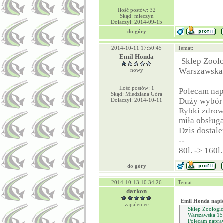
Ilość postów: 32
Skąd: mieczyn
Dołaczył: 2014-09-15
do góry
2014-10-11 17:50:45
Temat:
Emil Honda
Sklep Zoolo
Warszawska
nowy
Ilość postów: 1
Polecam nap
Skąd: Miedziana Góra
Duży wybór
Dołaczył: 2014-10-11
Rybki zdrow
miła obsługa
Dzis dostale
--
80l. -> 160l.
do góry
2014-10-13 10:34:26
Temat:
darkon
Emil Honda napis
zapaleniec
Sklep Zoologic
Warszawska 15
Polecam napra