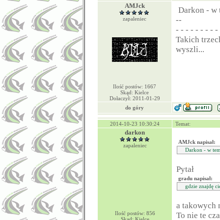
AMJck
Darkon - w 
--
zapaleniec
- - - - - - - - -
Takich trzec
wyszli...
Ilość postów: 1667
Skąd: Kielce
Dołaczył: 2011-01-29
do góry
2014-10-23 10:30:24
Temat:
darkon
AMJck napisał:
zapaleniec
Darkon - w tema
Pytał
gradu napisał:
gdzie znajdę c
a takowych 
Ilość postów: 856
To nie te cz
Skąd: Kielce