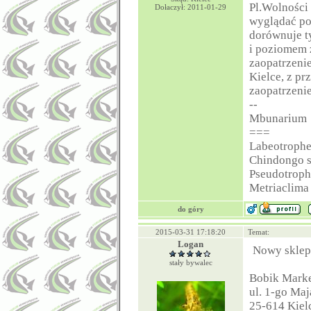
Pl.Wolności 
Dołaczył: 2011-01-29
wyglądać pow
dorównuje t
i poziomem z
zaopatrzenie
Kielce, z pr
zaopatrzeni
--
Mbunarium
===
Labeotrophe
Chindongo s
Pseudotroph
Metriaclima
do góry
2015-03-31 17:18:20
Temat:
Logan
Nowy sklep
stały bywalec
Bobik Marke
ul. 1-go Maj
25-614 Kiel