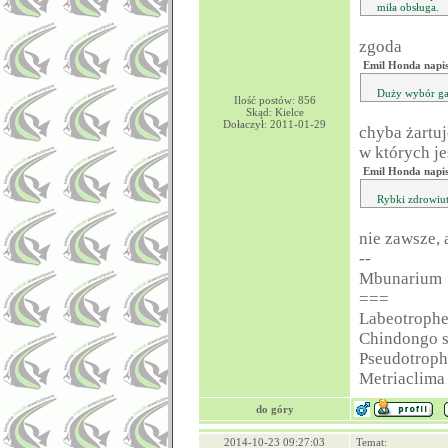
miła obsługa.
zgoda
Emil Honda napis
Duży wybór g
Ilość postów: 856
Skąd: Kielce
Dołaczył: 2011-01-29
chyba żartuj
w których j
Emil Honda napis
Rybki zdrowiut
nie zawsze, 
--
Mbunarium
===
Labeotrophe
Chindongo s
Pseudotroph
Metriaclima
do góry
2014-10-23 09:27:03
Temat: