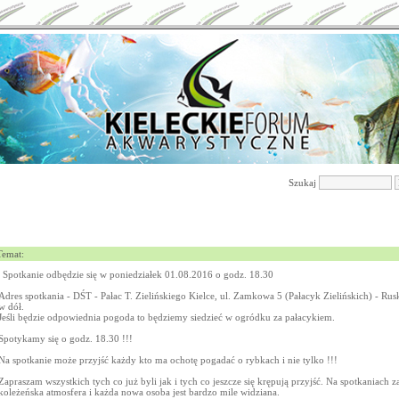
Szukaj
Temat:
Spotkanie odbędzie się w poniedziałek 01.08.2016 o godz. 18.30
Adres spotkania - DŚT - Pałac T. Zielińskiego Kielce, ul. Zamkowa 5 (Pałacyk Zielińskich) - Ru
w dół.
Jeśli będzie odpowiednia pogoda to będziemy siedzieć w ogródku za pałacykiem.
Spotykamy się o godz. 18.30 !!!
Na spotkanie może przyjść każdy kto ma ochotę pogadać o rybkach i nie tylko !!!
Zapraszam wszystkich tych co już byli jak i tych co jeszcze się krępują przyjść. Na spotkaniach 
koleżeńska atmosfera i każda nowa osoba jest bardzo mile widziana.