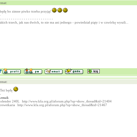
emat:
będę bo zimne piwko trzeba przyjąć
-
 - - - - - - - - - - - - - - - - - - - - - - - - -
akich trzech, jak nas dwóch, to nie ma ani jednego - powiedział piąty i w czwórkę wyszli...
emat:
Też będę
-
Lemak
holender 240L
http://www.kfa.org.pl/aforum.php?op=show_thread&id=21404
krewetkaria
http://www.kfa.org.pl/aforum.php?op=show_thread&id=21467