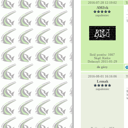
2016-07-28 12:19:02
T
AMJck
-
zapaleniec
-
T
Ilość postów: 1667
Skąd: Kielce
Dołaczył: 2011-01-29
do góry
2016-08-01 16:16:06
T
Lemak
-
zapaleniec