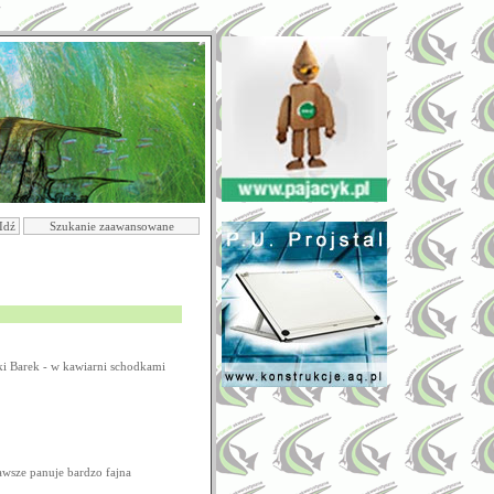
ski Barek - w kawiarni schodkami
zawsze panuje bardzo fajna