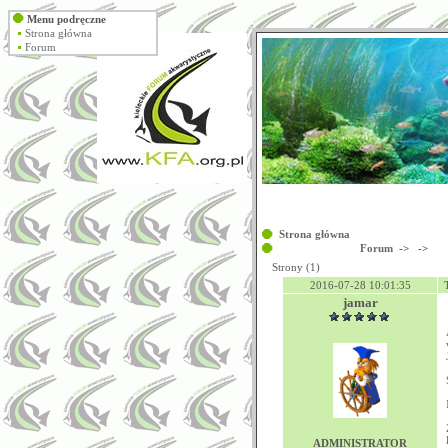
Menu podręczne
Strona główna
Forum
Strona główna
Forum
->
->
Strony (1)
2016-07-28 10:01:35
jamar
ADMINISTRATOR