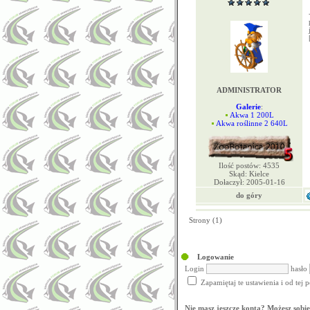
ADMINISTRATOR
Galerie
:
Akwa 1 200L
Akwa roślinne 2 640L
Ilość postów: 4535
Skąd: Kielce
Dołaczył: 2005-01-16
do góry
Strony (1)
Logowanie
Login
hasło
Zapamiętaj te ustawienia i od tej
Nie masz jeszcze konta? Możesz sobie