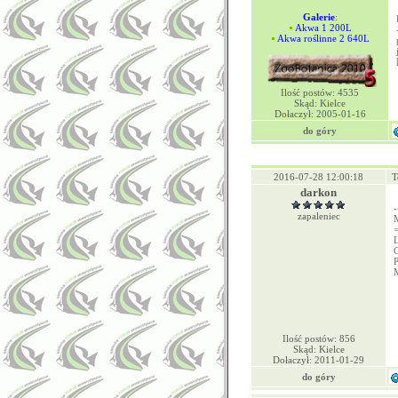
Galerie
:
Akwa 1 200L
Akwa roślinne 2 640L
Ilość postów: 4535
Skąd: Kielce
Dołaczył: 2005-01-16
do góry
2016-07-28 12:00:18
T
darkon
-
zapaleniec
C
Ilość postów: 856
Skąd: Kielce
Dołaczył: 2011-01-29
do góry