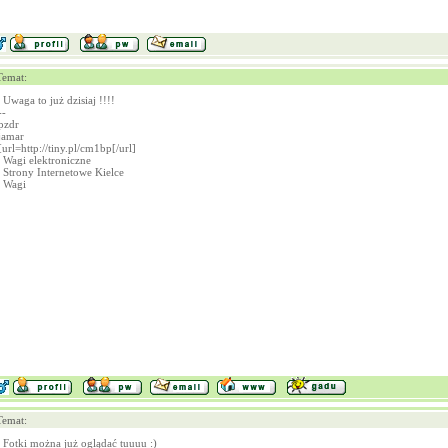
Temat:
Uwaga to już dzisiaj !!!!
--
pzdr
jamar
[url=http://tiny.pl/cm1bp[/url]
Wagi elektroniczne
Strony Internetowe Kielce
Wagi
Temat:
Fotki można już oglądać tuuuu :)