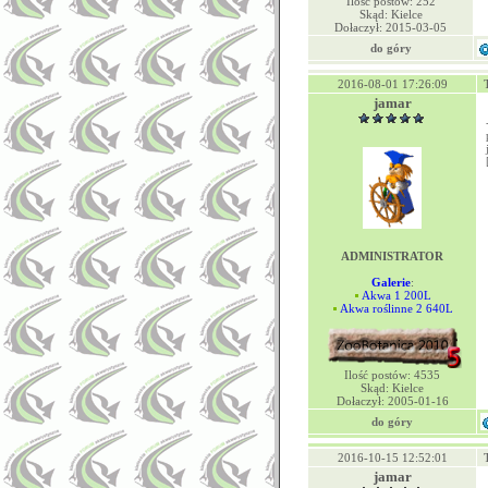
Ilość postów: 252
Skąd: Kielce
Dołaczył: 2015-03-05
do góry
2016-08-01 17:26:09
jamar
ADMINISTRATOR
Galerie
:
Akwa 1 200L
Akwa roślinne 2 640L
Ilość postów: 4535
Skąd: Kielce
Dołaczył: 2005-01-16
do góry
2016-10-15 12:52:01
jamar