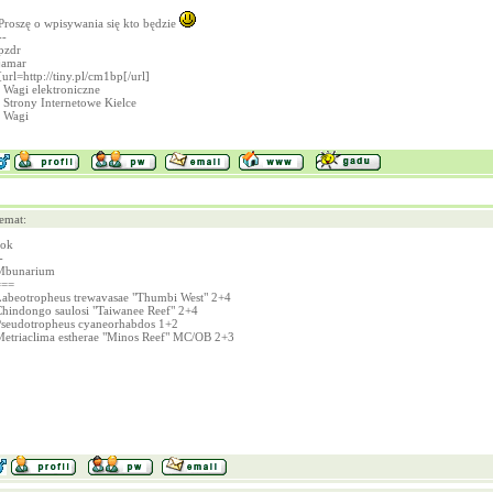
Proszę o wpisywania się kto będzie
--
pzdr
jamar
[url=http://tiny.pl/cm1bp[/url]
Wagi elektroniczne
Strony Internetowe Kielce
Wagi
emat:
ok
-
Mbunarium
===
Labeotropheus trewavasae "Thumbi West" 2+4
hindongo saulosi "Taiwanee Reef" 2+4
Pseudotropheus cyaneorhabdos 1+2
Metriaclima estherae "Minos Reef" MC/OB 2+3