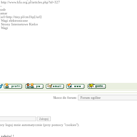
http://www.kfa.org.pl/articles.php?id=327
--
pzdr
jamar
[url=http://tiny.pl/cm1bp[/url]
Wagi elektroniczne
Strony Internetowe Kielce
Wagi
Skocz do forum:
 pory loguj mnie automatycznie (przy pomocy "cookies").
 założyć !