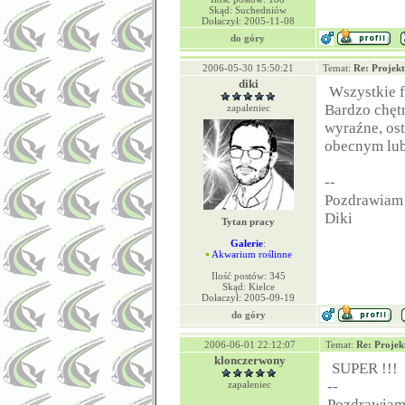
Skąd: Suchedniów
Dołaczył: 2005-11-08
do góry
2006-05-30 15:50:21
Temat:
Re: Projek
diki
Wszystkie f
Bardzo chętn
zapaleniec
wyraźne, ost
obecnym lub
--
Pozdrawiam
Diki
Tytan pracy
Galerie
:
Akwarium roślinne
Ilość postów: 345
Skąd: Kielce
Dołaczył: 2005-09-19
do góry
2006-06-01 22:12:07
Temat:
Re: Projek
klonczerwony
SUPER !!!
--
zapaleniec
Pozdrawia