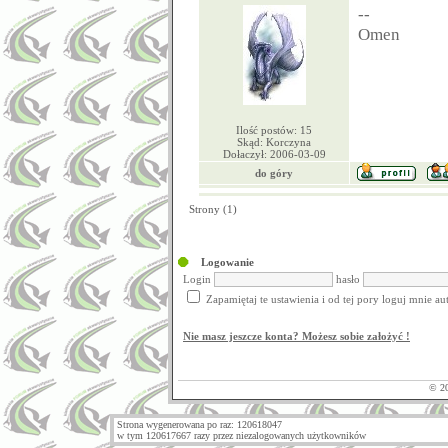
--
Omen
Ilość postów: 15
Skąd: Korczyna
Dołaczył: 2006-03-09
do góry
Strony (1)
Logowanie
Login
hasło
Zapamiętaj te ustawienia i od tej pory loguj mnie a
Nie masz jeszcze konta? Możesz sobie założyć !
© 2
Strona wygenerowana po raz: 120618047
w tym 120617667 razy przez niezalogowanych użytkowników