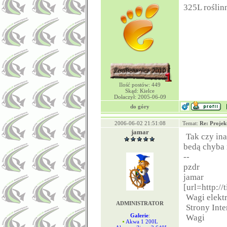
325L roślin
Ilość postów: 449
Skąd: Kielce
Dołaczył: 2005-06-09
do góry
2006-06-02 21:51:08
Temat:
Re: Projek
jamar
Tak czy in
bedą chyba 
--
pzdr
jamar
[url=http://
Wagi elekt
ADMINISTRATOR
Strony Int
Galerie
:
Wagi
Akwa 1 200L