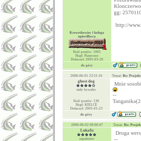
Klonczerw
gg: 257011
http://www.
Krewetkowiec i kolega
upierdliwca
Ilość postów: 1065
Skąd: Piaseczno
Dołaczył: 2005-03-20
do góry
2006-06-01 23:51:16
Temat:
Re: Projek
ghost dog
Mnie sosobi
stały bywalec
--
Tanganika(2
Ilość postów: 136
Skąd: KIELCE
Dołaczył: 2005-01-23
do góry
2006-06-02 09:00:47
Temat:
Re: Projek
Luka$z
Druga wers
--
zapaleniec