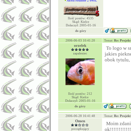
Akwa roślinne 2 640L
Ilość postów: 4535
Skąd: Kielce
Dołaczył: 2005-01-16
do góry
2006-06-03 10:41:20
Temat:
Re: Projek
orzelek
To logo w s
jakies piekn
zapaleniec
obok tytulu, 
Ilość postów: 212
Skąd: Kielce
Dołaczył: 2005-01-16
do góry
2006-06-28 16:41:48
Temat:
Re: Projek
Omen
Moim zdanie
ok!!!!!!!!!!!!
początkujący