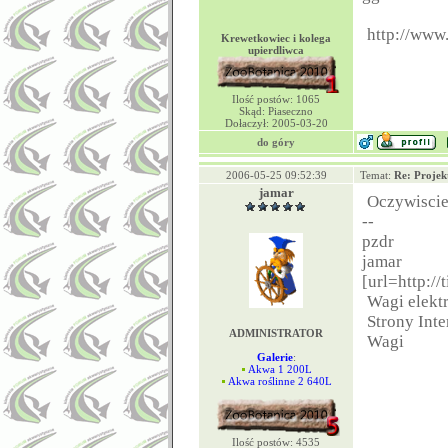
http://www.
Krewetkowiec i kolega
upierdliwca
Ilość postów: 1065
Skąd: Piaseczno
Dołaczył: 2005-03-20
do góry
2006-05-25 09:52:39
Temat:
Re: Projek
jamar
Oczywiscie
--
pzdr
jamar
[url=http://
Wagi elekt
Strony Int
ADMINISTRATOR
Wagi
Galerie
:
Akwa 1 200L
Akwa roślinne 2 640L
Ilość postów: 4535