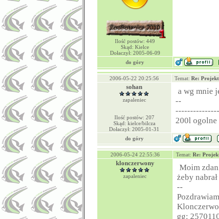
Ilość postów: 449
Skąd: Kielce
Dołaczył: 2005-06-09
do góry
2006-05-22 20:25:56
Temat:
Re: Projek
sohan
a wg mnie j
--
zapaleniec
--------------
Ilość postów: 207
200l ogolne
Skąd: kielce/bilcza
Dołaczył: 2005-01-31
do góry
2006-05-24 22:55:36
Temat:
Re: Projek
klonczerwony
Moim zdani
żeby nabra
zapaleniec
--
Pozdrawia
Klonczerw
gg: 257011