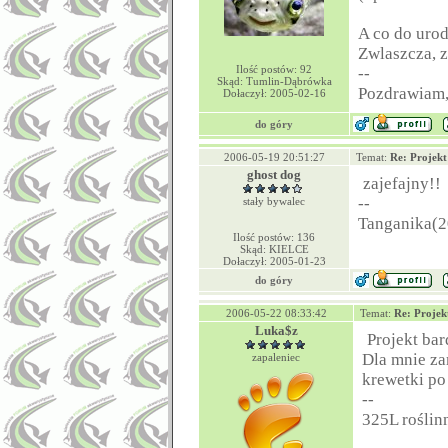
A co do urod
Zwlaszcza, z
Ilość postów: 92
--
Skąd: Tumlin-Dąbrówka
Pozdrawiam
Dołaczył: 2005-02-16
do góry
2006-05-19 20:51:27
Temat:
Re: Projek
ghost dog
zajefajny!!
--
stały bywalec
Tanganika(2
Ilość postów: 136
Skąd: KIELCE
Dołaczył: 2005-01-23
do góry
2006-05-22 08:33:42
Temat:
Re: Projek
Luka$z
Projekt bar
Dla mnie za
zapaleniec
krewetki po
--
325L roślin