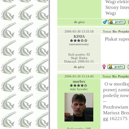
Wagi elekt
Strony Inte
Wagi
do góry
2006-05-30 13:33:18
Temat:
Re: Projek
KINIA
Plakat supe
zaawansowany
Ilość postów: 92
Skąd: Kielce
Dołaczył: 2006-01-11
do góry
2006-05-30 15:14:40
Temat:
Re: Projek
marbrz
O w mordkę 
prawej zamie
stały bywalec
podeślę now
--
Pozdrawiam
Mariusz Brz
gg 1622175
Ilość postów: 188