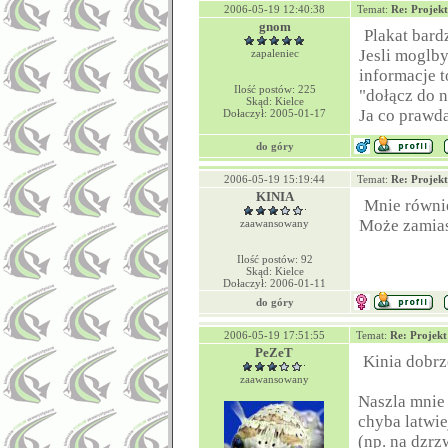
2006-05-19 12:40:38
Temat:
Re: Projek
gnom
Plakat bard
Jesli moglby
zapaleniec
informacje t
Ilość postów: 225
"dołącz do n
Skąd: Kielce
Ja co prawda
Dołaczył: 2005-01-17
do góry
2006-05-19 15:19:44
Temat:
Re: Projek
KINIA
Mnie równie
Może zamias
zaawansowany
Ilość postów: 92
Skąd: Kielce
Dołaczył: 2006-01-11
do góry
2006-05-19 17:51:55
Temat:
Re: Projek
PeZeT
Kinia dobrz
zaawansowany
Naszla mnie 
chyba latwie
(np. na dzrz