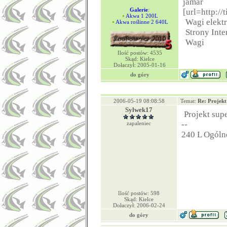
jamar
Galerie
:
[url=http://
Akwa 1 200L
Wagi elekt
Akwa roślinne 2 640L
Strony Inte
Wagi
Ilość postów: 4535
Skąd: Kielce
Dołaczył: 2005-01-16
do góry
2006-05-19 08:08:58
Temat:
Re: Projek
Sylwek17
Projekt sup
--
zapaleniec
240 L Ogóln
Ilość postów: 598
Skąd: Kielce
Dołaczył: 2006-02-24
do góry