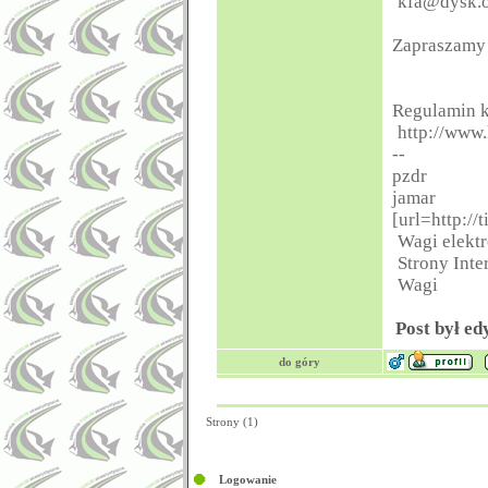
kfa@dysk.o
Zapraszamy 
Regulamin 
http://www
--
pzdr
jamar
[url=http://
Wagi elekt
Strony Inte
Wagi
Post był ed
do góry
Strony (1)
Logowanie