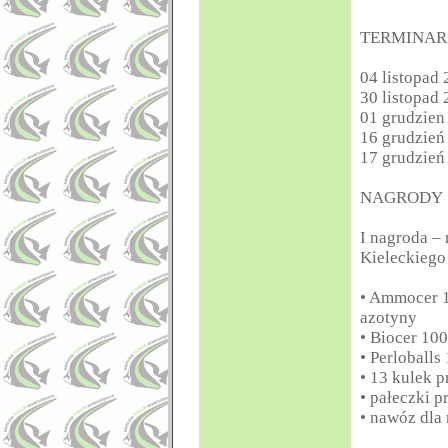
TERMINAR
04 listopad
30 listopad
01 grudzien
16 grudzień
17 grudzień
NAGRODY
I nagroda –
Kieleckieg
• Ammocer 1
azotyny
• Biocer 10
• Perloball
• 13 kulek p
• pałeczki p
• nawóz dla