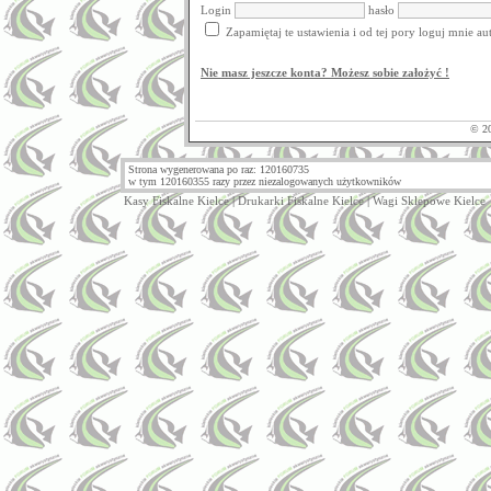
Login
hasło
Zapamiętaj te ustawienia i od tej pory loguj mnie a
Nie masz jeszcze konta? Możesz sobie założyć !
© 2
Strona wygenerowana po raz: 120160735
w tym 120160355 razy przez niezalogowanych użytkowników
Kasy Fiskalne Kielce
|
Drukarki Fiskalne Kielce
|
Wagi Sklepowe Kielce