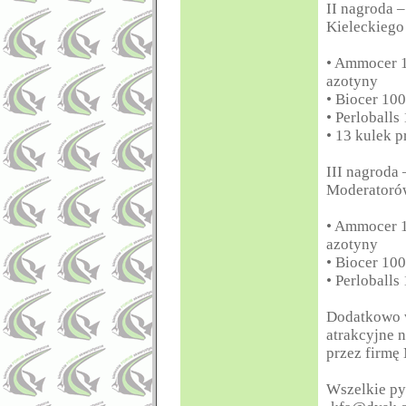
II nagroda 
Kieleckieg
• Ammocer 1
azotyny
• Biocer 10
• Perloball
• 13 kulek p
III nagroda 
Moderatoró
• Ammocer 1
azotyny
• Biocer 10
• Perloball
Dodatkowo w
atrakcyjne 
przez firm
Wszelkie py