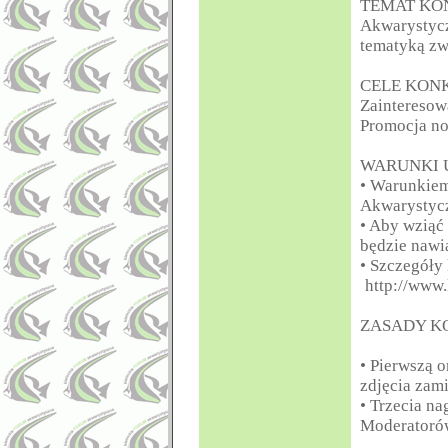
TEMAT KO
Akwarystycz
tematyką zw
CELE KON
Zainteresowa
Promocja no
WARUNKI 
• Warunkiem
Akwarystyc
• Aby wziąć 
będzie nawi
• Szczegóły
http://www
ZASADY K
• Pierwszą 
zdjęcia zam
• Trzecia na
Moderatoró