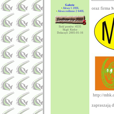
Galerie
:
oraz firma
Akwa 1 200L
Akwa roślinne 2 640L
Ilość postów: 4535
Skąd: Kielce
Dołaczył: 2005-01-16
http://mhk.
zapraszają 