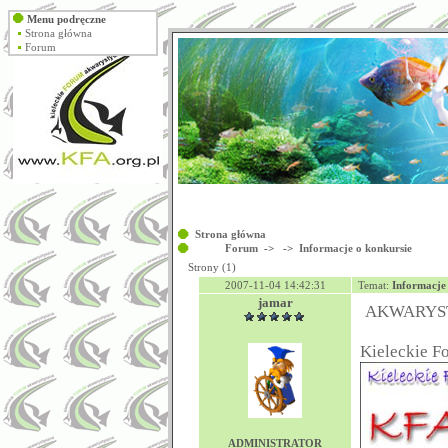
Menu podręczne
Strona główna
Forum
Strona główna
Forum
->
->
Informacje o konkursie
Strony (1)
2007-11-04 14:42:31
Temat:
Informacje
jamar
AKWARYS
Kieleckie 
ADMINISTRATOR