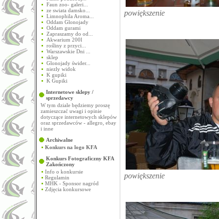
Faun zoo- galeri...
ze swiata damsko...
powiększenie
Limnophila Aroma...
Oddam Glonojady
Oddam gurami
Zapraszamy do od...
Akwarium 200l
rośliny z przyci...
Warszawskie Dni ...
sklep
Glonojady świder...
niezly widok
K gupiki
K Gupiki
Internetowe sklepy /
sprzedawcy
W tym dziale będziemy proszę
zamieszczać uwagi i opinie
dotyczące internetowych sklepów
oraz sprzedawców - allegro, ebay
i inne
Archiwalne
Konkurs na logo KFA
Konkurs Fotograficzny KFA
Zakończony
Info o konkursie
powiększenie
Regulamin
MHK - Sponsor nagród
Zdjęcia konkursowe