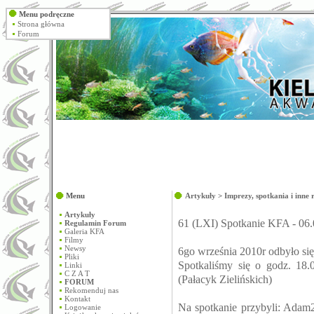
Menu podręczne
Strona główna
Forum
Menu
Artykuły
>
Imprezy, spotkania i inne 
Artykuły
61 (LXI) Spotkanie KFA - 06
Regulamin Forum
Galeria KFA
Filmy
Newsy
6go września 2010r odbyło si
Pliki
Spotkaliśmy się o godz. 18
Linki
C Z A T
(Pałacyk Zielińskich)
FORUM
Rekomenduj nas
Kontakt
Na spotkanie przybyli: Adam2
Logowanie