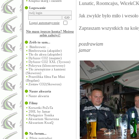
Książka skarg i zażaleń
Lunatic, Roomcajss, WicekCK
Logowanie
Jak zwykle było miło i wesoło :
Loguj automatycznie
Zapraszam wszystkich na kolej
Nie masz jeszcze konta? Możesz
sobie założyć
!
Zrób to sam...
pozdrawiam
Bimbrowni ...
jamar
Bimbrownia (akspider)
Tło do akwa (akspider)
Dyfuzor CO2 (majster)
Dyfuzor CO2 XXL (Tycoon)
Pokrywa (klonczerwony)
Tło zewnętrzne z kamieni
(Skowron)
Przeróbka filtra Fan Mini
(Bogdan)
Zestaw CO2(Skowron)
Nasze akwaria
Nasze akwaria
Filmy
Krewetki PeZeTa
200L by Jamar
Pielęgnice Tomka
Akwarium Skowrona
Akwarium KwaQ
Na forum...
Pilnie potrzebuj...