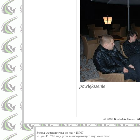
powiększenie
© 2005
Kieleckie Forum A
Strona wygenerowana po raz: 415767
w tym 415761 razy przez niezalogowanych użytkowników