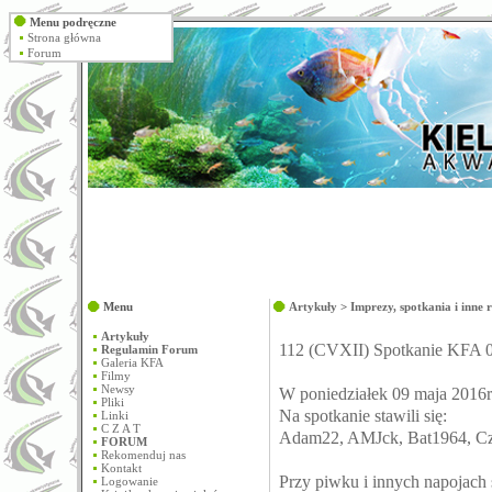
Menu podręczne
Strona główna
Forum
Menu
Artykuły
>
Imprezy, spotkania i inne 
Artykuły
112 (CVXII) Spotkanie KFA 
Regulamin Forum
Galeria KFA
Filmy
Newsy
W poniedziałek 09 maja 2016r
Pliki
Na spotkanie stawili się:
Linki
C Z A T
Adam22, AMJck, Bat1964, Czo
FORUM
Rekomenduj nas
Kontakt
Przy piwku i innych napojach s
Logowanie