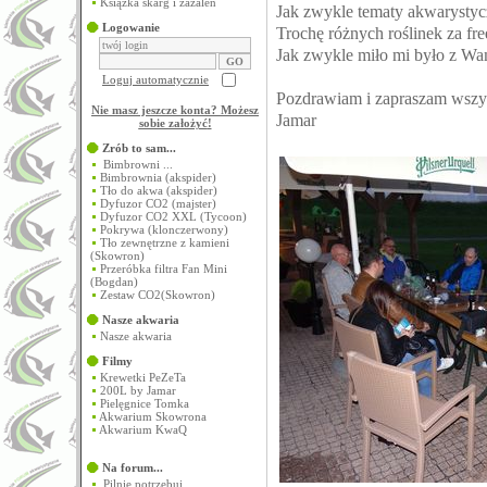
Książka skarg i zażaleń
Jak zwykle tematy akwarystycz
Logowanie
Trochę różnych roślinek za free 
Jak zwykle miło mi było z Wam
Loguj automatycznie
Pozdrawiam i zapraszam wszys
Nie masz jeszcze konta? Możesz
Jamar
sobie założyć
!
Zrób to sam...
Bimbrowni ...
Bimbrownia (akspider)
Tło do akwa (akspider)
Dyfuzor CO2 (majster)
Dyfuzor CO2 XXL (Tycoon)
Pokrywa (klonczerwony)
Tło zewnętrzne z kamieni
(Skowron)
Przeróbka filtra Fan Mini
(Bogdan)
Zestaw CO2(Skowron)
Nasze akwaria
Nasze akwaria
Filmy
Krewetki PeZeTa
200L by Jamar
Pielęgnice Tomka
Akwarium Skowrona
Akwarium KwaQ
Na forum...
Pilnie potrzebuj...