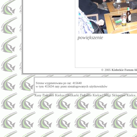
powiększenie
© 2005
Kieleckie Forum A
Strona wygenerowana po raz: 415640
w tym 415634 razy przez niezalogowanych użytkowników
Kasy Fiskalne Kielce
|
Drukarki Fiskalne Kielce
|
Wagi Sklepowe Kielce