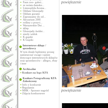
powiększenie
Faun zoo- galeri...
ze swiata damsko...
Limnophila Aroma...
Oddam Glonojady
Oddam gurami
Zapraszamy do od...
Akwarium 200l
rośliny z przyci...
Warszawskie Dni ...
sklep
Glonojady świder...
niezly widok
K gupiki
K Gupiki
Internetowe sklepy /
sprzedawcy
W tym dziale będziemy proszę
zamieszczać uwagi i opinie
dotyczące internetowych sklepów
oraz sprzedawców - allegro, ebay
i inne
Archiwalne
Konkurs na logo KFA
Konkurs Fotograficzny KFA
Zakończony
Info o konkursie
Regulamin
powiększenie
MHK - Sponsor nagród
Zdjęcia konkursowe