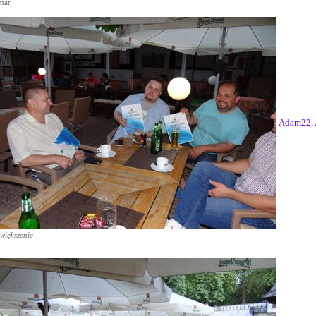
mar
Adam22, 
większenie