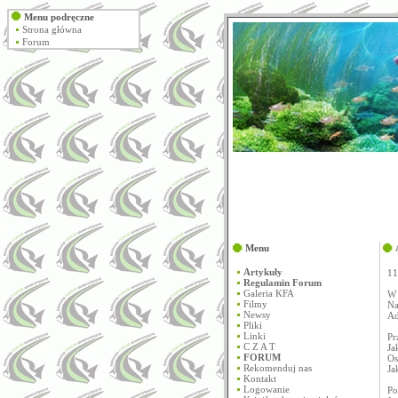
Menu podręczne
Strona główna
Forum
Menu
Artykuły
11
Regulamin Forum
Galeria KFA
W 
Filmy
Na
Newsy
Ad
Pliki
Linki
Pr
C Z A T
Ja
FORUM
Os
Rekomenduj nas
Ja
Kontakt
Logowanie
Po