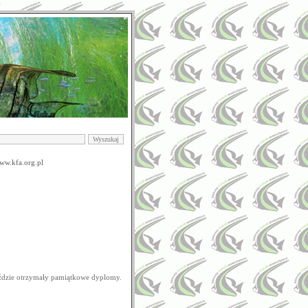
ww.kfa.org.pl
ździe otrzymały pamiątkowe dyplomy.