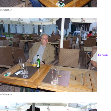
większenie
Darkon
większenie