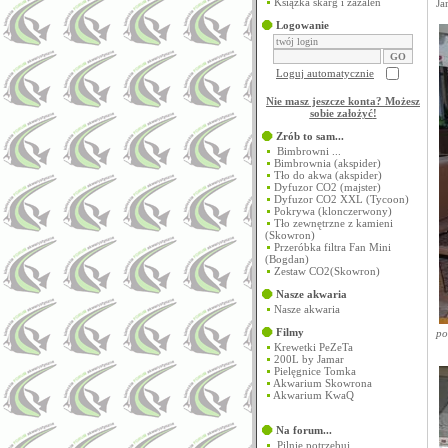
Książka skarg i zażaleń
Ja
Logowanie
Loguj automatycznie
Nie masz jeszcze konta? Możesz
sobie założyć
!
Zrób to sam...
Bimbrowni ...
Bimbrownia (akspider)
Tło do akwa (akspider)
Dyfuzor CO2 (majster)
Dyfuzor CO2 XXL (Tycoon)
Pokrywa (klonczerwony)
Tło zewnętrzne z kamieni
(Skowron)
Przeróbka filtra Fan Mini
(Bogdan)
Zestaw CO2(Skowron)
Nasze akwaria
Nasze akwaria
Filmy
po
Krewetki PeZeTa
200L by Jamar
Pielęgnice Tomka
Akwarium Skowrona
Akwarium KwaQ
Na forum...
Pilnie potrzebuj...