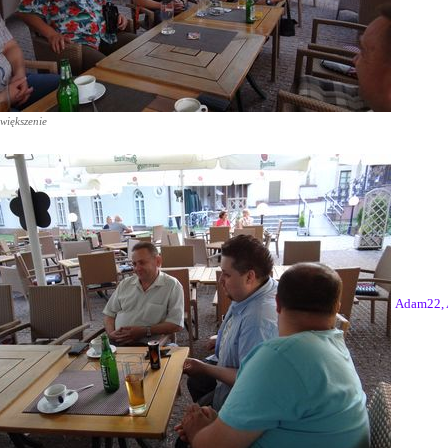
większenie
Adam22, 