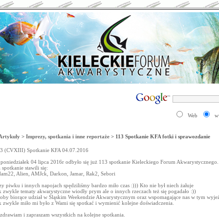
Web
w
Artykuły
>
Imprezy, spotkania i inne reportaże
> 113 Spotkanie KFA fotki i sprawozdanie
3 (CVXIII) Spotkanie KFA 04.07.2016
poniedziałek 04 lipca 2016r odbyło się już 113 spotkanie Kieleckiego Forum Akwarystycznego.
 spotkanie stawili się:
am22, Alien, AMJck, Darkon, Jamar, Rak2, Sebori
zy piwku i innych napojach spędziliśmy bardzo miło czas :))) Kto nie był niech żałuje
k zwykle tematy akwarystyczne wiodły prym ale o innych rzeczach też się pogadało :))
oby biorące udział w Śląskim Weekendzie Akwarystycznym oraz wspomagające nas w tym wyje
k zwykle miło mi było z Wami się spotkać i wymienić kolejne doświadczenia.
zdrawiam i zapraszam wszystkich na kolejne spotkania.