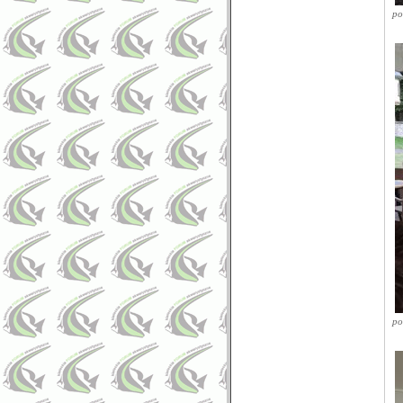
po
po