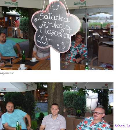
...
większenie
Sebori, 