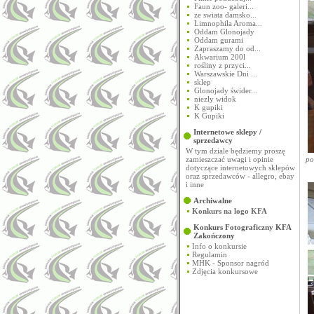
Faun zoo- galeri...
ze swiata damsko...
Limnophila Aroma...
Oddam Glonojady
Oddam gurami
Zapraszamy do od...
Akwarium 200l
rośliny z przyci...
Warszawskie Dni ...
sklep
Glonojady świder...
niezly widok
K gupiki
K Gupiki
Internetowe sklepy /
sprzedawcy
W tym dziale będziemy proszę
zamieszczać uwagi i opinie
po
dotyczące internetowych sklepów
oraz sprzedawców - allegro, ebay
i inne
Archiwalne
Konkurs na logo KFA
Konkurs Fotograficzny KFA
Zakończony
Info o konkursie
Regulamin
MHK - Sponsor nagród
Zdjęcia konkursowe