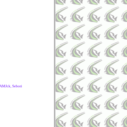
AMJck, Sebori