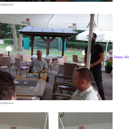
większenie
Jamar, A
większenie