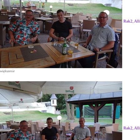
Rak2, All
większenie
Rak2, All