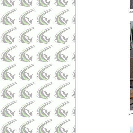
po
po