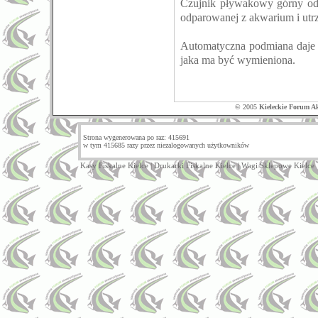
Czujnik pływakowy górny od
odparowanej z akwarium i ut
Automatyczna podmiana daje o
jaka ma być wymieniona.
© 2005
Kieleckie Forum A
Strona wygenerowana po raz: 415691
w tym 415685 razy przez niezalogowanych użytkowników
Kasy Fiskalne Kielce
|
Drukarki Fiskalne Kielce
|
Wagi Sklepowe Kielce