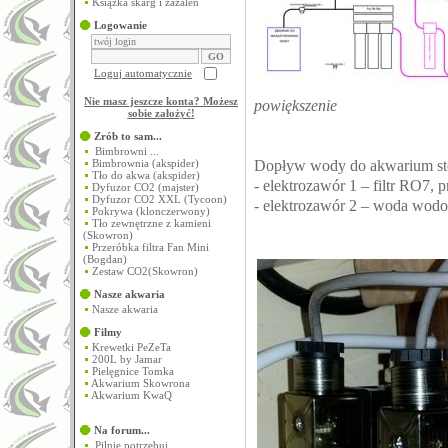
Książka skarg i zażaleń
Logowanie
Loguj automatycznie
Nie masz jeszcze konta? Możesz
powiększenie
sobie założyć
!
Zrób to sam...
Bimbrowni ...
Dopływ wody do akwarium ste
Bimbrownia (akspider)
Tło do akwa (akspider)
- elektrozawór 1 – filtr RO7, 
Dyfuzor CO2 (majster)
Dyfuzor CO2 XXL (Tycoon)
- elektrozawór 2 – woda wodo
Pokrywa (klonczerwony)
Tło zewnętrzne z kamieni
(Skowron)
Przeróbka filtra Fan Mini
(Bogdan)
Zestaw CO2(Skowron)
Nasze akwaria
Nasze akwaria
Filmy
Krewetki PeZeTa
200L by Jamar
Pielęgnice Tomka
Akwarium Skowrona
Akwarium KwaQ
Na forum...
Pilnie potrzebuj...