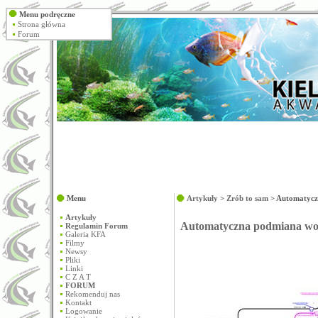
Menu podręczne
Strona główna
Forum
Menu
Artykuły
>
Zrób to sam
> Automatycz
Artykuły
Automatyczna podmiana wod
Regulamin Forum
Galeria KFA
Filmy
Newsy
Pliki
Linki
C Z A T
FORUM
Rekomenduj nas
Kontakt
Logowanie