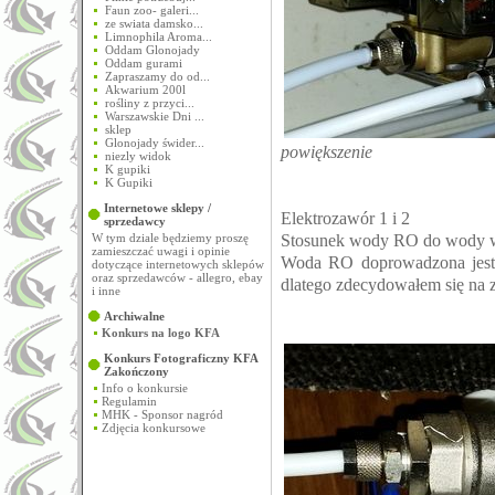
Faun zoo- galeri...
ze swiata damsko...
Limnophila Aroma...
Oddam Glonojady
Oddam gurami
Zapraszamy do od...
Akwarium 200l
rośliny z przyci...
Warszawskie Dni ...
sklep
Glonojady świder...
powiększenie
niezly widok
K gupiki
K Gupiki
Internetowe sklepy /
Elektrozawór 1 i 2
sprzedawcy
Stosunek wody RO do wody w
W tym dziale będziemy proszę
zamieszczać uwagi i opinie
Woda RO doprowadzona jest 
dotyczące internetowych sklepów
oraz sprzedawców - allegro, ebay
dlatego zdecydowałem się na
i inne
Archiwalne
Konkurs na logo KFA
Konkurs Fotograficzny KFA
Zakończony
Info o konkursie
Regulamin
MHK - Sponsor nagród
Zdjęcia konkursowe