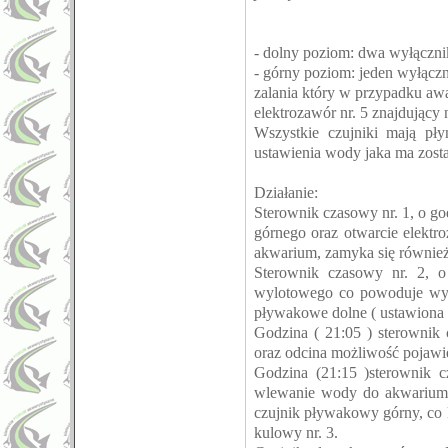
- dolny poziom: dwa wyłączn
- górny poziom: jeden wyłącz
zalania który w przypadku a
elektrozawór nr. 5 znajdujący
Wszystkie czujniki mają pł
ustawienia wody jaka ma zost
Działanie:
Sterownik czasowy nr. 1, o go
górnego oraz otwarcie elektr
akwarium, zamyka się równie
Sterownik czasowy nr. 2, o
wylotowego co powoduje wyl
pływakowe dolne ( ustawiona w
Godzina ( 21:05 ) sterownik
oraz odcina możliwość pojawien
Godzina (21:15 )sterownik c
wlewanie wody do akwarium 
czujnik pływakowy górny, co 
kulowy nr. 3.