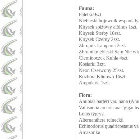
Fauna:
Paletki:9szt
Niebieski bojownik wspaniały
Kirysek spiżowy albinos 1szt.
Kirysek Sterby 10szt.
Kirysek Czerny 2szt.
Zbrojnik Lamparci 2szt.
Zbrojnikniebieski Sam Nie wie
Cierniooczek Kuhla 4szt.
Kosiarki 3szt.
Neon Czerwony 25szt.
Rozbora Klinowa 16szt.
Ampularia 1szt.
Flora:
Anubias barteri var. nana (Anu
Vallisneria americana "gigante
Lotos tygrysi
Alternanthera reineckii
Echinodorus quadricostatus va
Amazonka