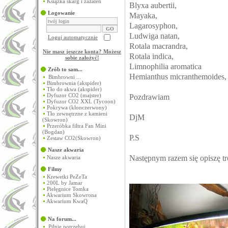
Książka skarg i zażaleń
Blyxa aubertii,
Logowanie
Mayaka,
Lagarosyphon,
Ludwiga natan,
Loguj automatycznie
Rotala macrandra,
Nie masz jeszcze konta? Możesz
Rotala indica,
sobie założyć
!
Limnophilia aromatica
Zrób to sam...
Hemianthus micranthemoides,
Bimbrowni ...
Bimbrownia (akspider)
Tło do akwa (akspider)
Dyfuzor CO2 (majster)
Pozdrawiam
Dyfuzor CO2 XXL (Tycoon)
Pokrywa (klonczerwony)
Tło zewnętrzne z kamieni
DjM
(Skowron)
Przeróbka filtra Fan Mini
(Bogdan)
P.S
Zestaw CO2(Skowron)
Nasze akwaria
Następnym razem się opiszę tr
Nasze akwaria
Filmy
Krewetki PeZeTa
200L by Jamar
Pielęgnice Tomka
Akwarium Skowrona
Akwarium KwaQ
Na forum...
Pilnie potrzebuj...