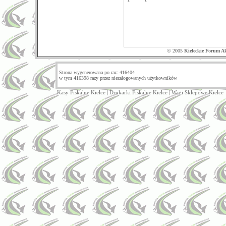
© 2005
Kieleckie Forum A
Strona wygenerowana po raz: 416404
w tym 416398 razy przez niezalogowanych użytkowników
Kasy Fiskalne Kielce
|
Drukarki Fiskalne Kielce
|
Wagi Sklepowe Kielce