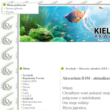
Menu podręczne
Strona główna
Forum
Menu
Artykuły
>
Akwaria członków KFA
>
Artykuły
Akwarium DJM - aktualizac
Regulamin Forum
Galeria KFA
Filmy
Newsy
Witam
Pliki
Chciałbym wam pokazać moją
Linki
C Z A T
połączone z naleśnikami.
FORUM
Rekomenduj nas
Oto moje rośliny:
Kontakt
Blyxa japonica,
Logowanie