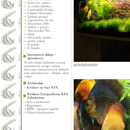
Faun zoo- galeri...
ze swiata damsko...
Limnophila Aroma...
Oddam Glonojady
Oddam gurami
Zapraszamy do od...
Akwarium 200l
rośliny z przyci...
Warszawskie Dni ...
sklep
Glonojady świder...
niezly widok
K gupiki
K Gupiki
Internetowe sklepy /
sprzedawcy
W tym dziale będziemy proszę
powiększenie
zamieszczać uwagi i opinie
dotyczące internetowych sklepów
oraz sprzedawców - allegro, ebay
i inne
Archiwalne
Konkurs na logo KFA
Konkurs Fotograficzny KFA
Zakończony
Info o konkursie
Regulamin
MHK - Sponsor nagród
Zdjęcia konkursowe