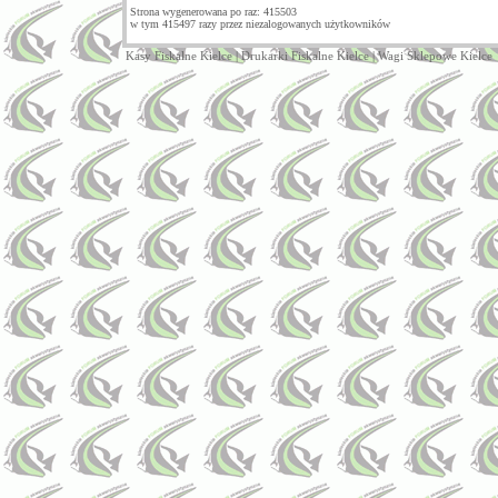
Strona wygenerowana po raz: 415503
w tym 415497 razy przez niezalogowanych użytkowników
Kasy Fiskalne Kielce
|
Drukarki Fiskalne Kielce
|
Wagi Sklepowe Kielce