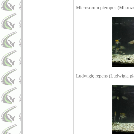
Microsorum pteropus (Mikrozor
Ludwigię repens (Ludwigia pło