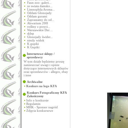
Faun zoo- galeri...
ze swiata damsko...
Limnophila Aroma...
Oddam Glonojady
Oddam gurami
Zapraszamy do od...
Akwarium 200l
rośliny z przyci...
Warszawskie Dni ...
sklep
Glonojady świder...
niezly widok
K gupiki
K Gupiki
Internetowe sklepy /
sprzedawcy
W tym dziale będziemy proszę
zamieszczać uwagi i opinie
dotyczące internetowych sklepów
oraz sprzedawców - allegro, ebay
i inne
Archiwalne
Konkurs na logo KFA
Konkurs Fotograficzny KFA
Zakończony
Info o konkursie
Regulamin
MHK - Sponsor nagród
Zdjęcia konkursowe