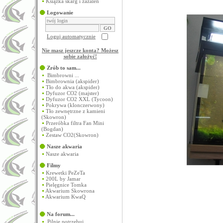
Książka skarg i zażaleń
Logowanie
Loguj automatycznie
Nie masz jeszcze konta? Możesz
sobie założyć
!
Zrób to sam...
Bimbrowni ...
Bimbrownia (akspider)
Tło do akwa (akspider)
Dyfuzor CO2 (majster)
Dyfuzor CO2 XXL (Tycoon)
Pokrywa (klonczerwony)
Tło zewnętrzne z kamieni
(Skowron)
Przeróbka filtra Fan Mini
(Bogdan)
Zestaw CO2(Skowron)
Nasze akwaria
Nasze akwaria
Filmy
Krewetki PeZeTa
200L by Jamar
Pielęgnice Tomka
Akwarium Skowrona
Akwarium KwaQ
Na forum...
Pilnie potrzebuj...