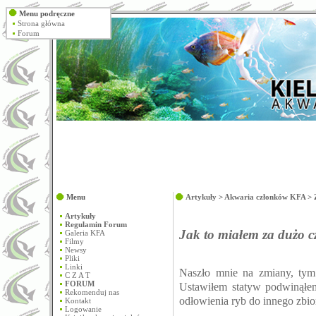
Menu podręczne
Strona główna
Forum
Menu
Artykuły
>
Akwaria członków KFA
> 
Artykuły
Regulamin Forum
Jak to miałem za dużo cza
Galeria KFA
Filmy
Newsy
Pliki
Linki
Naszło mnie na zmiany, tym
C Z A T
FORUM
Ustawiłem statyw podwinąłem
Rekomenduj nas
odłowienia ryb do innego zbior
Kontakt
Logowanie