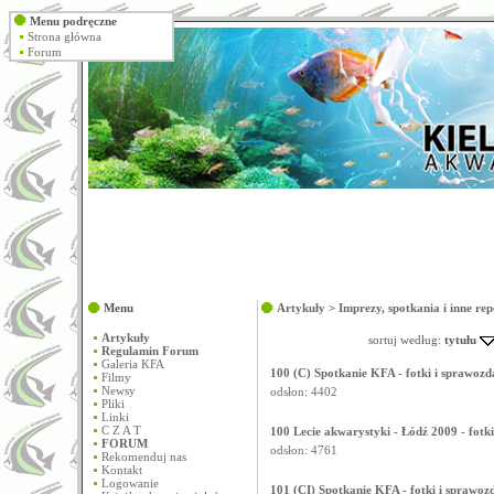
Menu podręczne
Strona główna
Forum
Menu
Artykuły
>
Imprezy, spotkania i inne re
Artykuły
sortuj według:
tytułu
Regulamin Forum
Galeria KFA
100 (C) Spotkanie KFA - fotki i sprawozd
Filmy
Newsy
odsłon: 4402
Pliki
Linki
C Z A T
100 Lecie akwarystyki - Łódź 2009 - fot
FORUM
odsłon: 4761
Rekomenduj nas
Kontakt
Logowanie
101 (CI) Spotkanie KFA - fotki i sprawoz