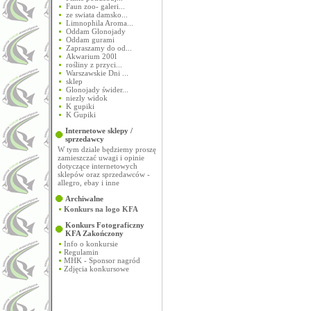
Faun zoo- galeri...
ze swiata damsko...
Limnophila Aroma...
Oddam Glonojady
Oddam gurami
Zapraszamy do od...
Akwarium 200l
rośliny z przyci...
Warszawskie Dni ...
sklep
Glonojady świder...
niezly widok
K gupiki
K Gupiki
Internetowe sklepy /
sprzedawcy
W tym dziale będziemy proszę
zamieszczać uwagi i opinie
dotyczące internetowych
sklepów oraz sprzedawców -
allegro, ebay i inne
Archiwalne
Konkurs na logo KFA
Konkurs Fotograficzny
KFA
Zakończony
Info o konkursie
Regulamin
MHK - Sponsor nagród
Zdjęcia konkursowe