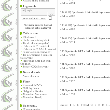
Książka skarg i zażaleń
odsłon: 4194
Logowanie
102 (CII) Spotkanie KFA - fotki i sprawo
odsłon: 4289
Loguj automatycznie
Nie masz jeszcze konta?
103 (CIII) Spotkanie KFA -fotki i sprawo
Możesz sobie założyć
!
odsłon: 4102
Zrób to sam...
Bimbrowni ...
104 (CIV) Spotkanie KFA -fotki i sprawo
Bimbrownia (akspider)
odsłon: 3514
Tło do akwa (akspider)
Dyfuzor CO2 (majster)
Dyfuzor CO2 XXL (Tycoon)
105 Spotkanie KFA - fotki i sprawozdanie
Pokrywa (klonczerwony)
Tło zewnętrzne z kamieni
odsłon: 3587
(Skowron)
Przeróbka filtra Fan Mini
(Bogdan)
106 Spotkanie KFA - fotki i sprawozdanie
Zestaw CO2(Skowron)
odsłon: 3709
Nasze akwaria
Nasze akwaria
107 Spotkanie KFA - fotki i sprawozdanie
odsłon: 2120
Filmy
Krewetki PeZeTa
200L by Jamar
108 Spotkanie KFA - fotki i sprawozdanie
Pielęgnice Tomka
Akwarium Skowrona
odsłon: 1832
Akwarium KwaQ
strona: [
1
] [
2
] [
3
] [
4
] [
5
] [
6
] [
7
] [
8
] [
9
] [
1
Na forum...
Pilnie potrzebuj...