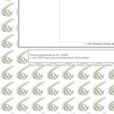
© 2005
Kieleckie Forum A
Strona wygenerowana po raz: 416380
w tym 416374 razy przez niezalogowanych użytkowników
Kasy Fiskalne Kielce
|
Drukarki Fiskalne Kielce
|
Wagi Sklepowe Kielce