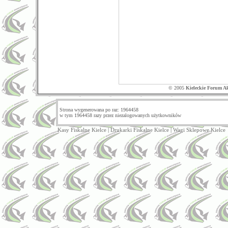
© 2005
Kieleckie Forum A
Strona wygenerowana po raz: 1964458
w tym 1964458 razy przez niezalogowanych użytkowników
Kasy Fiskalne Kielce
|
Drukarki Fiskalne Kielce
|
Wagi Sklepowe Kielce