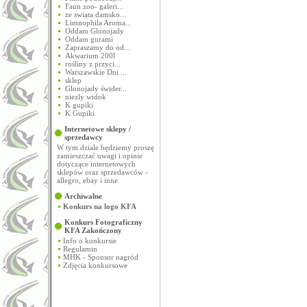
Faun zoo- galeri...
ze swiata damsko...
Limnophila Aroma...
Oddam Glonojady
Oddam gurami
Zapraszamy do od...
Akwarium 200l
rośliny z przyci...
Warszawskie Dni ...
sklep
Glonojady świder...
niezly widok
K gupiki
K Gupiki
Internetowe sklepy /
sprzedawcy
W tym dziale będziemy proszę
zamieszczać uwagi i opinie
dotyczące internetowych
sklepów oraz sprzedawców -
allegro, ebay i inne
Archiwalne
Konkurs na logo KFA
Konkurs Fotograficzny
KFA
Zakończony
Info o konkursie
Regulamin
MHK - Sponsor nagród
Zdjęcia konkursowe