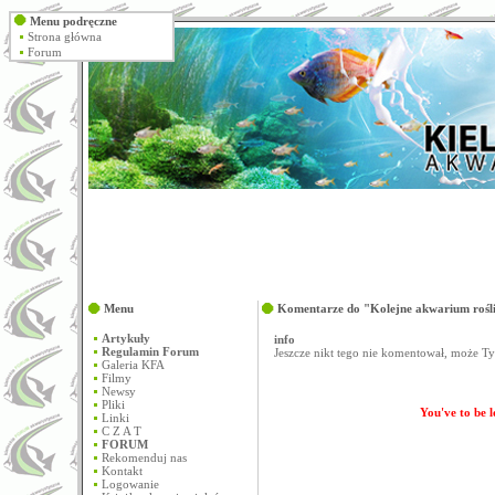
Menu podręczne
Strona główna
Forum
Menu
Komentarze do "Kolejne akwarium rośl
Artykuły
info
Regulamin Forum
Jeszcze nikt tego nie komentował, może Ty 
Galeria KFA
Filmy
Newsy
Pliki
You've to be 
Linki
C Z A T
FORUM
Rekomenduj nas
Kontakt
Logowanie