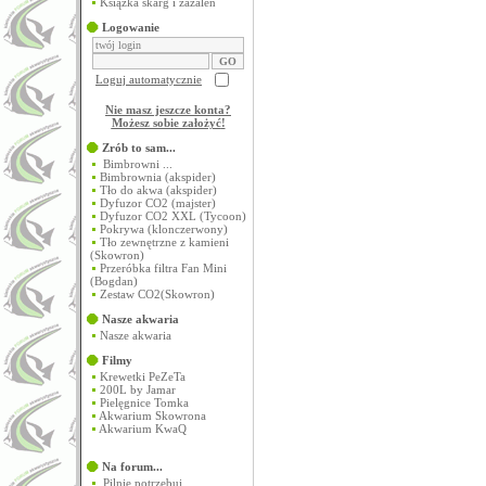
Książka skarg i zażaleń
Logowanie
Loguj automatycznie
Nie masz jeszcze konta?
Możesz sobie założyć
!
Zrób to sam...
Bimbrowni ...
Bimbrownia (akspider)
Tło do akwa (akspider)
Dyfuzor CO2 (majster)
Dyfuzor CO2 XXL (Tycoon)
Pokrywa (klonczerwony)
Tło zewnętrzne z kamieni
(Skowron)
Przeróbka filtra Fan Mini
(Bogdan)
Zestaw CO2(Skowron)
Nasze akwaria
Nasze akwaria
Filmy
Krewetki PeZeTa
200L by Jamar
Pielęgnice Tomka
Akwarium Skowrona
Akwarium KwaQ
Na forum...
Pilnie potrzebuj...