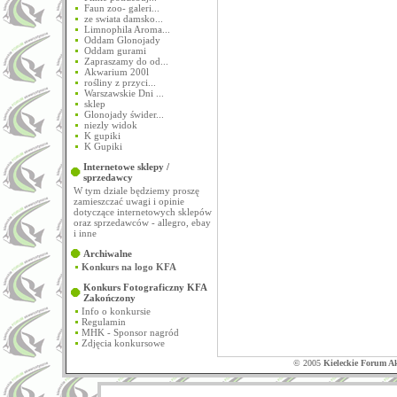
Faun zoo- galeri...
ze swiata damsko...
Limnophila Aroma...
Oddam Glonojady
Oddam gurami
Zapraszamy do od...
Akwarium 200l
rośliny z przyci...
Warszawskie Dni ...
sklep
Glonojady świder...
niezly widok
K gupiki
K Gupiki
Internetowe sklepy /
sprzedawcy
W tym dziale będziemy proszę
zamieszczać uwagi i opinie
dotyczące internetowych sklepów
oraz sprzedawców - allegro, ebay
i inne
Archiwalne
Konkurs na logo KFA
Konkurs Fotograficzny KFA
Zakończony
Info o konkursie
Regulamin
MHK - Sponsor nagród
Zdjęcia konkursowe
© 2005
Kieleckie Forum A