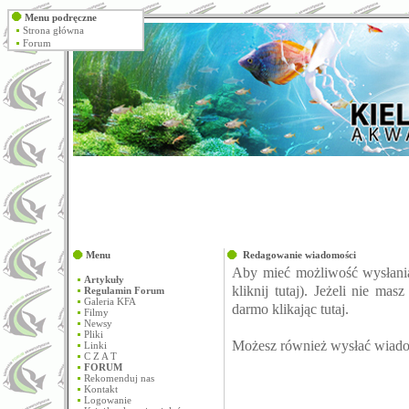
Menu podręczne
Strona główna
Forum
Menu
Redagowanie wiadomości
Aby mieć możliwość wysłani
Artykuły
kliknij
tutaj
). Jeżeli nie mas
Regulamin Forum
Galeria KFA
darmo klikając
tutaj
.
Filmy
Newsy
Pliki
Możesz również wysłać wiado
Linki
C Z A T
FORUM
Rekomenduj nas
Kontakt
Logowanie