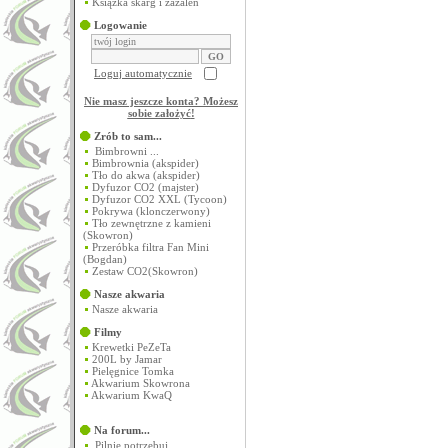
Książka skarg i zażaleń
Logowanie
Loguj automatycznie
Nie masz jeszcze konta? Możesz
sobie założyć
!
Zrób to sam...
Bimbrowni ...
Bimbrownia (akspider)
Tło do akwa (akspider)
Dyfuzor CO2 (majster)
Dyfuzor CO2 XXL (Tycoon)
Pokrywa (klonczerwony)
Tło zewnętrzne z kamieni
(Skowron)
Przeróbka filtra Fan Mini
(Bogdan)
Zestaw CO2(Skowron)
Nasze akwaria
Nasze akwaria
Filmy
Krewetki PeZeTa
200L by Jamar
Pielęgnice Tomka
Akwarium Skowrona
Akwarium KwaQ
Na forum...
Pilnie potrzebuj...