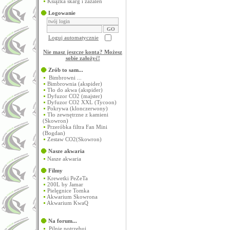
Książka skarg i zażaleń
Logowanie
Loguj automatycznie
Nie masz jeszcze konta? Możesz
sobie założyć
!
Zrób to sam...
Bimbrowni ...
Bimbrownia (akspider)
Tło do akwa (akspider)
Dyfuzor CO2 (majster)
Dyfuzor CO2 XXL (Tycoon)
Pokrywa (klonczerwony)
Tło zewnętrzne z kamieni
(Skowron)
Przeróbka filtra Fan Mini
(Bogdan)
Zestaw CO2(Skowron)
Nasze akwaria
Nasze akwaria
Filmy
Krewetki PeZeTa
200L by Jamar
Pielęgnice Tomka
Akwarium Skowrona
Akwarium KwaQ
Na forum...
Pilnie potrzebuj...