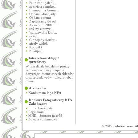
Faun zoo- galeri...
ze swiata damsko...
Limnophila Aroma...
Oddam Glonojady
Oddam gurami
Zapraszamy do od...
Akwarium 200l
rośliny z przyci...
Warszawskie Dni ...
sklep
Glonojady świder...
niezly widok
K gupiki
K Gupiki
Internetowe sklepy /
sprzedawcy
W tym dziale będziemy proszę
zamieszczać uwagi i opinie
dotyczące internetowych sklepów
oraz sprzedawców - allegro, ebay
i inne
Archiwalne
Konkurs na logo KFA
Konkurs Fotograficzny KFA
Zakończony
Info o konkursie
Regulamin
MHK - Sponsor nagród
Zdjęcia konkursowe
© 2005
Kieleckie Forum A