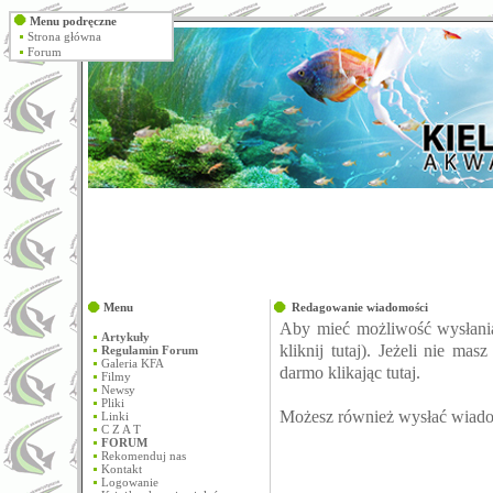
Menu podręczne
Strona główna
Forum
Menu
Redagowanie wiadomości
Aby mieć możliwość wysłani
Artykuły
kliknij
tutaj
). Jeżeli nie mas
Regulamin Forum
Galeria KFA
darmo klikając
tutaj
.
Filmy
Newsy
Pliki
Możesz również wysłać wiado
Linki
C Z A T
FORUM
Rekomenduj nas
Kontakt
Logowanie