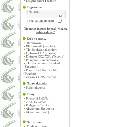
Książka skarg i zażaleń
Logowanie
Loguj automatycznie
Nie masz jeszcze konta? Możesz
sobie założyć
!
Zrób to sam...
Bimbrowni ...
Bimbrownia (akspider)
Tło do akwa (akspider)
Dyfuzor CO2 (majster)
Dyfuzor CO2 XXL (Tycoon)
Pokrywa (klonczerwony)
Tło zewnętrzne z kamieni
(Skowron)
Przeróbka filtra Fan Mini
(Bogdan)
Zestaw CO2(Skowron)
Nasze akwaria
Nasze akwaria
Filmy
Krewetki PeZeTa
200L by Jamar
Pielęgnice Tomka
Akwarium Skowrona
Akwarium KwaQ
Na forum...
Pilnie potrzebuj...