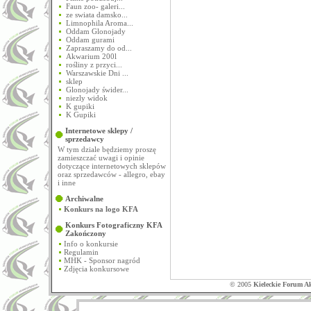
Faun zoo- galeri...
ze swiata damsko...
Limnophila Aroma...
Oddam Glonojady
Oddam gurami
Zapraszamy do od...
Akwarium 200l
rośliny z przyci...
Warszawskie Dni ...
sklep
Glonojady świder...
niezly widok
K gupiki
K Gupiki
Internetowe sklepy /
sprzedawcy
W tym dziale będziemy proszę
zamieszczać uwagi i opinie
dotyczące internetowych sklepów
oraz sprzedawców - allegro, ebay
i inne
Archiwalne
Konkurs na logo KFA
Konkurs Fotograficzny KFA
Zakończony
Info o konkursie
Regulamin
MHK - Sponsor nagród
Zdjęcia konkursowe
© 2005
Kieleckie Forum A