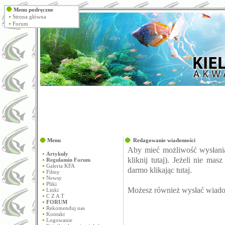
Menu podręczne
Strona główna
Forum
Menu
Redagowanie wiadomości
Aby mieć możliwość wysłani
Artykuły
kliknij
tutaj
). Jeżeli nie mas
Regulamin Forum
Galeria KFA
darmo klikając
tutaj
.
Filmy
Newsy
Pliki
Możesz również wysłać wiado
Linki
C Z A T
FORUM
Rekomenduj nas
Kontakt
Logowanie