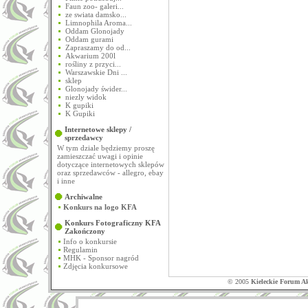
Faun zoo- galeri...
ze swiata damsko...
Limnophila Aroma...
Oddam Glonojady
Oddam gurami
Zapraszamy do od...
Akwarium 200l
rośliny z przyci...
Warszawskie Dni ...
sklep
Glonojady świder...
niezly widok
K gupiki
K Gupiki
Internetowe sklepy /
sprzedawcy
W tym dziale będziemy proszę
zamieszczać uwagi i opinie
dotyczące internetowych sklepów
oraz sprzedawców - allegro, ebay
i inne
Archiwalne
Konkurs na logo KFA
Konkurs Fotograficzny KFA
Zakończony
Info o konkursie
Regulamin
MHK - Sponsor nagród
Zdjęcia konkursowe
© 2005
Kieleckie Forum A