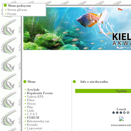
Menu podręczne
Strona główna
Forum
Menu
Info o użytkowniku
Artykuły
Ogólnie
Regulamin Forum
Galeria KFA
Filmy
Newsy
Pliki
Lemak
Linki
C Z A T
FORUM
Rekomenduj nas
Kontakt
zaawansowan
Logowanie