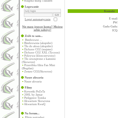
Książka skarg i zażaleń
Logowanie
Kontakt
E-mail:
Loguj automatycznie
PW:
Gadu-Gadu:
Nie masz jeszcze konta? Możesz
sobie założyć
!
ICQ:
Zrób to sam...
Bimbrowni ...
Bimbrownia (akspider)
Tło do akwa (akspider)
Dyfuzor CO2 (majster)
Dyfuzor CO2 XXL (Tycoon)
Pokrywa (klonczerwony)
Tło zewnętrzne z kamieni
(Skowron)
Przeróbka filtra Fan Mini
(Bogdan)
Zestaw CO2(Skowron)
Nasze akwaria
Nasze akwaria
Filmy
Krewetki PeZeTa
200L by Jamar
Pielęgnice Tomka
Akwarium Skowrona
Akwarium KwaQ
Na forum...
Pilnie potrzebuj...