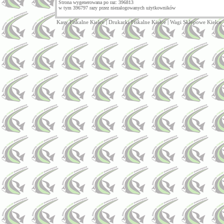
Strona wygenerowana po raz: 396813
w tym 396797 razy przez niezalogowanych użytkowników
Kasy Fiskalne Kielce
|
Drukarki Fiskalne Kielce
|
Wagi Sklepowe Kielce