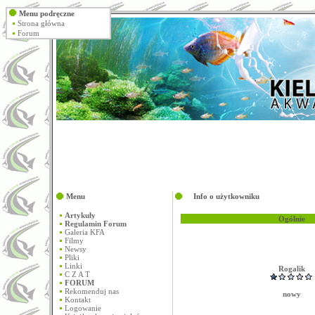
Menu podręczne
Strona główna
Forum
Menu
Info o użytkowniku
Artykuły
Ogólnie
Regulamin Forum
Galeria KFA
Filmy
Newsy
Pliki
Linki
Rogalik
C Z A T
FORUM
Rekomenduj nas
nowy
Kontakt
Logowanie