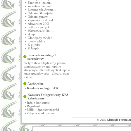
Faun zoo- galeri...
ze swiata damsko...
Limnophila Aroma...
Oddam Glonojady
Oddam gurami
Zapraszamy do od...
Akwarium 200l
rośliny z przyci...
Warszawskie Dni ...
sklep
Glonojady świder...
niezly widok
K gupiki
K Gupiki
Internetowe sklepy /
sprzedawcy
W tym dziale będziemy proszę
zamieszczać uwagi i opinie
dotyczące internetowych sklepów
oraz sprzedawców - allegro, ebay
i inne
Archiwalne
Konkurs na logo KFA
Konkurs Fotograficzny KFA
Zakończony
Info o konkursie
Regulamin
MHK - Sponsor nagród
Zdjęcia konkursowe
© 2005
Kieleckie Forum A