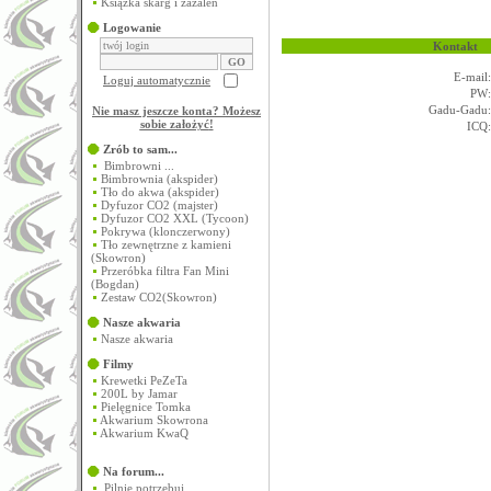
Książka skarg i zażaleń
Logowanie
Kontakt
E-mail:
Loguj automatycznie
PW:
Gadu-Gadu:
Nie masz jeszcze konta? Możesz
sobie założyć
!
ICQ:
Zrób to sam...
Bimbrowni ...
Bimbrownia (akspider)
Tło do akwa (akspider)
Dyfuzor CO2 (majster)
Dyfuzor CO2 XXL (Tycoon)
Pokrywa (klonczerwony)
Tło zewnętrzne z kamieni
(Skowron)
Przeróbka filtra Fan Mini
(Bogdan)
Zestaw CO2(Skowron)
Nasze akwaria
Nasze akwaria
Filmy
Krewetki PeZeTa
200L by Jamar
Pielęgnice Tomka
Akwarium Skowrona
Akwarium KwaQ
Na forum...
Pilnie potrzebuj...