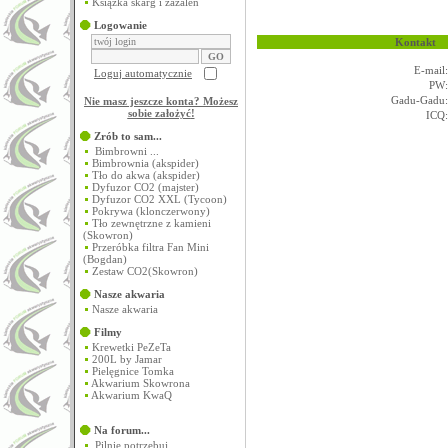
Książka skarg i zażaleń
Logowanie
Kontakt
E-mail:
Loguj automatycznie
PW:
Gadu-Gadu:
Nie masz jeszcze konta? Możesz
sobie założyć
!
ICQ:
Zrób to sam...
Bimbrowni ...
Bimbrownia (akspider)
Tło do akwa (akspider)
Dyfuzor CO2 (majster)
Dyfuzor CO2 XXL (Tycoon)
Pokrywa (klonczerwony)
Tło zewnętrzne z kamieni
(Skowron)
Przeróbka filtra Fan Mini
(Bogdan)
Zestaw CO2(Skowron)
Nasze akwaria
Nasze akwaria
Filmy
Krewetki PeZeTa
200L by Jamar
Pielęgnice Tomka
Akwarium Skowrona
Akwarium KwaQ
Na forum...
Pilnie potrzebuj...