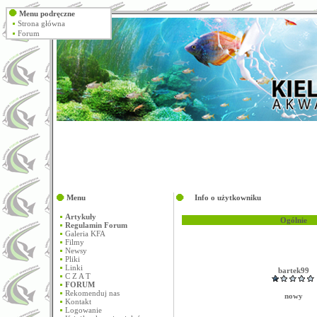
Menu podręczne
Strona główna
Forum
Menu
Info o użytkowniku
Artykuły
Ogólnie
Regulamin Forum
Galeria KFA
Filmy
Newsy
Pliki
Linki
bartek99
C Z A T
FORUM
Rekomenduj nas
nowy
Kontakt
Logowanie