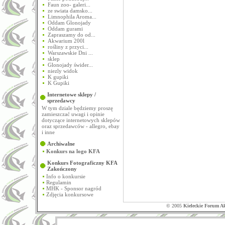
Faun zoo- galeri...
ze swiata damsko...
Limnophila Aroma...
Oddam Glonojady
Oddam gurami
Zapraszamy do od...
Akwarium 200l
rośliny z przyci...
Warszawskie Dni ...
sklep
Glonojady świder...
niezly widok
K gupiki
K Gupiki
Internetowe sklepy /
sprzedawcy
W tym dziale będziemy proszę
zamieszczać uwagi i opinie
dotyczące internetowych sklepów
oraz sprzedawców - allegro, ebay
i inne
Archiwalne
Konkurs na logo KFA
Konkurs Fotograficzny KFA
Zakończony
Info o konkursie
Regulamin
MHK - Sponsor nagród
Zdjęcia konkursowe
© 2005
Kieleckie Forum A