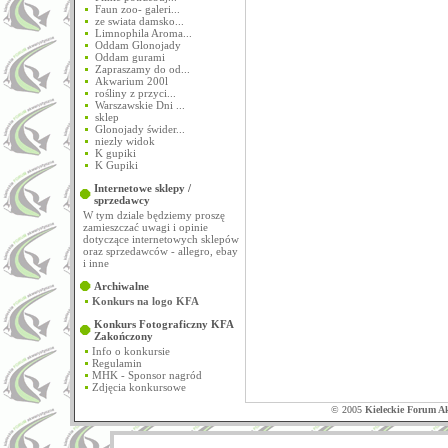
Faun zoo- galeri...
ze swiata damsko...
Limnophila Aroma...
Oddam Glonojady
Oddam gurami
Zapraszamy do od...
Akwarium 200l
rośliny z przyci...
Warszawskie Dni ...
sklep
Glonojady świder...
niezly widok
K gupiki
K Gupiki
Internetowe sklepy /
sprzedawcy
W tym dziale będziemy proszę
zamieszczać uwagi i opinie
dotyczące internetowych sklepów
oraz sprzedawców - allegro, ebay
i inne
Archiwalne
Konkurs na logo KFA
Konkurs Fotograficzny KFA
Zakończony
Info o konkursie
Regulamin
MHK - Sponsor nagród
Zdjęcia konkursowe
© 2005
Kieleckie Forum A