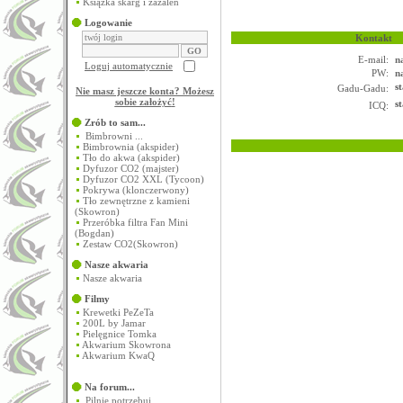
Książka skarg i zażaleń
Logowanie
Kontakt
E-mail:
n
Loguj automatycznie
PW:
n
Gadu-Gadu:
Nie masz jeszcze konta? Możesz
sobie założyć
!
ICQ:
Zrób to sam...
Bimbrowni ...
Bimbrownia (akspider)
Tło do akwa (akspider)
Dyfuzor CO2 (majster)
Dyfuzor CO2 XXL (Tycoon)
Pokrywa (klonczerwony)
Tło zewnętrzne z kamieni
(Skowron)
Przeróbka filtra Fan Mini
(Bogdan)
Zestaw CO2(Skowron)
Nasze akwaria
Nasze akwaria
Filmy
Krewetki PeZeTa
200L by Jamar
Pielęgnice Tomka
Akwarium Skowrona
Akwarium KwaQ
Na forum...
Pilnie potrzebuj...