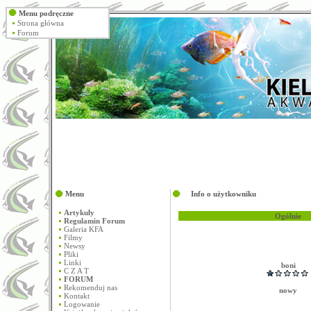
Menu podręczne
Strona główna
Forum
Menu
Info o użytkowniku
Artykuły
Ogólnie
Regulamin Forum
Galeria KFA
Filmy
Newsy
Pliki
Linki
boni
C Z A T
FORUM
Rekomenduj nas
nowy
Kontakt
Logowanie