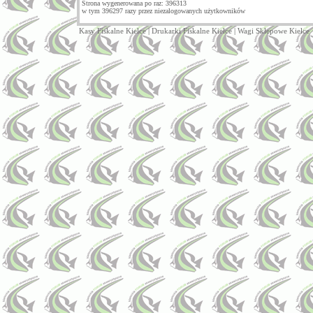
Strona wygenerowana po raz: 396313
w tym 396297 razy przez niezalogowanych użytkowników
Kasy Fiskalne Kielce
|
Drukarki Fiskalne Kielce
|
Wagi Sklepowe Kielce