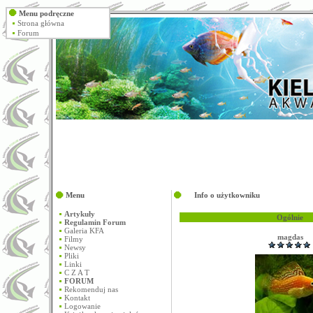
Menu podręczne
Strona główna
Forum
Menu
Info o użytkowniku
Artykuły
Ogólnie
Regulamin Forum
Galeria KFA
magdas
Filmy
Newsy
Pliki
Linki
C Z A T
FORUM
Rekomenduj nas
Kontakt
Logowanie