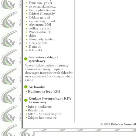
Faun zoo- galeri...
ze swiata damsko...
Limnophila Aroma...
Oddam Glonojady
Oddam gurami
Zapraszamy do od...
Akwarium 200l
rośliny z przyci...
Warszawskie Dni ...
sklep
Glonojady świder...
niezly widok
K gupiki
K Gupiki
Internetowe sklepy /
sprzedawcy
W tym dziale będziemy proszę
zamieszczać uwagi i opinie
dotyczące internetowych sklepów
oraz sprzedawców - allegro, ebay
i inne
Archiwalne
Konkurs na logo KFA
Konkurs Fotograficzny KFA
Zakończony
Info o konkursie
Regulamin
MHK - Sponsor nagród
Zdjęcia konkursowe
© 2005
Kieleckie Forum A