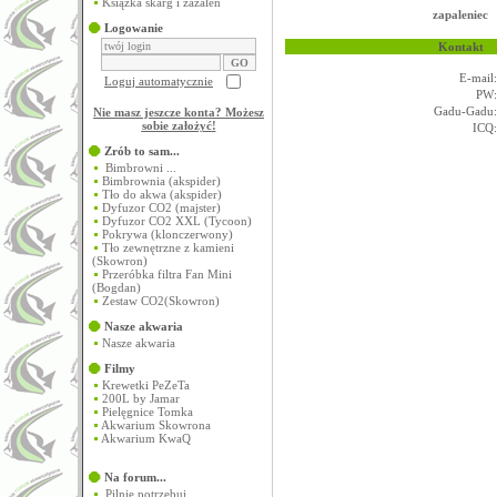
Książka skarg i zażaleń
zapaleniec
Logowanie
Kontakt
E-mail:
Loguj automatycznie
PW:
Gadu-Gadu:
Nie masz jeszcze konta? Możesz
sobie założyć
!
ICQ:
Zrób to sam...
Bimbrowni ...
Bimbrownia (akspider)
Tło do akwa (akspider)
Dyfuzor CO2 (majster)
Dyfuzor CO2 XXL (Tycoon)
Pokrywa (klonczerwony)
Tło zewnętrzne z kamieni
(Skowron)
Przeróbka filtra Fan Mini
(Bogdan)
Zestaw CO2(Skowron)
Nasze akwaria
Nasze akwaria
Filmy
Krewetki PeZeTa
200L by Jamar
Pielęgnice Tomka
Akwarium Skowrona
Akwarium KwaQ
Na forum...
Pilnie potrzebuj...