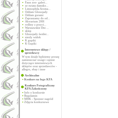
Faun zoo- galeri...
ze swiata damsko...
Limnophila Aroma...
Oddam Glonojady
Oddam gurami
Zapraszamy do od...
Akwarium 200l
rośliny z przyci...
Warszawskie Dni ...
sklep
Glonojady świder...
niezly widok
K gupiki
K Gupiki
Internetowe sklepy /
sprzedawcy
W tym dziale będziemy proszę
zamieszczać uwagi i opinie
dotyczące internetowych
sklepów oraz sprzedawców -
allegro, ebay i inne
Archiwalne
Konkurs na logo KFA
Konkurs Fotograficzny
KFA
Zakończony
Info o konkursie
Regulamin
MHK - Sponsor nagród
Zdjęcia konkursowe