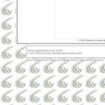
© 2005
Kieleckie Forum A
Strona wygenerowana po raz: 212167
w tym 212164 razy przez niezalogowanych użytkowników
Kasy Fiskalne Kielce
|
Drukarki Fiskalne Kielce
|
Wagi Sklepowe Kielce