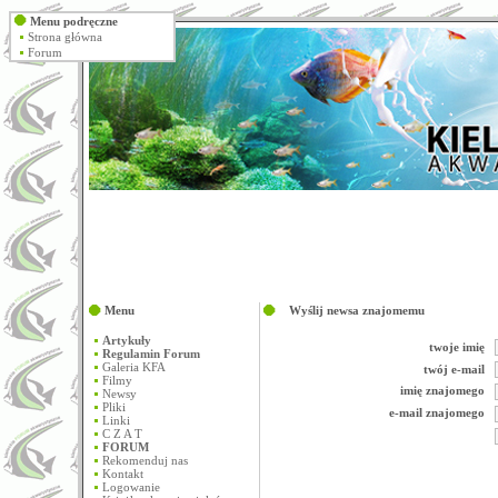
Menu podręczne
Strona główna
Forum
Menu
Wyślij newsa znajomemu
Artykuły
twoje imię
Regulamin Forum
Galeria KFA
twój e-mail
Filmy
imię znajomego
Newsy
Pliki
e-mail znajomego
Linki
C Z A T
FORUM
Rekomenduj nas
Kontakt
Logowanie