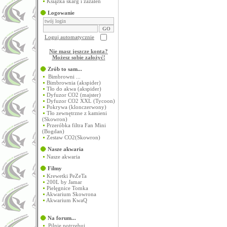
Książka skarg i zażaleń
Logowanie
Loguj automatycznie
Nie masz jeszcze konta?
Możesz sobie założyć
!
Zrób to sam...
Bimbrowni ...
Bimbrownia (akspider)
Tło do akwa (akspider)
Dyfuzor CO2 (majster)
Dyfuzor CO2 XXL (Tycoon)
Pokrywa (klonczerwony)
Tło zewnętrzne z kamieni
(Skowron)
Przeróbka filtra Fan Mini
(Bogdan)
Zestaw CO2(Skowron)
Nasze akwaria
Nasze akwaria
Filmy
Krewetki PeZeTa
200L by Jamar
Pielęgnice Tomka
Akwarium Skowrona
Akwarium KwaQ
Na forum...
Pilnie potrzebuj...