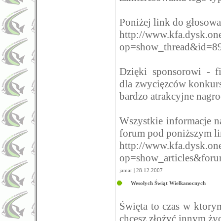
Poniżej link do głosowa
http://www.kfa.dysk.on
op=show_thread&id=8
Dzięki sponsorowi - 
dla zwycięzców konkurs
bardzo atrakcyjne nagro
Wszystkie informacje n
forum pod poniższym l
http://www.kfa.dysk.on
op=show_articles&for
jamar | 28.12.2007
Wesołych Świąt Wielkanocnych
Święta to czas w ktorym
chcesz złożyć innym życ