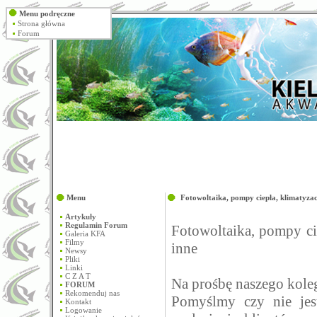
Menu podręczne
Strona główna
Forum
Menu
Fotowoltaika, pompy ciepła, klimatyzac
Artykuły
Regulamin Forum
Fotowoltaika, pompy cie
Galeria KFA
Filmy
inne
Newsy
Pliki
Linki
C Z A T
Na prośbę naszego koleg
FORUM
Rekomenduj nas
Pomyślmy czy nie je
Kontakt
Logowanie