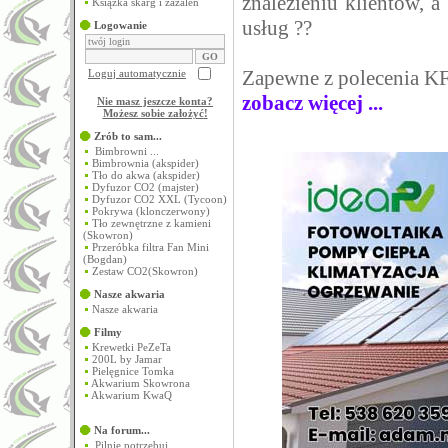
znalezieniu klientów, 
Książka skarg i zażaleń
usług ??
Logowanie
Zapewne z polecenia KF
Loguj automatycznie
zobacz więcej ...
Nie masz jeszcze konta?
Możesz sobie założyć
!
Zrób to sam...
Bimbrowni ...
Bimbrownia (akspider)
Tło do akwa (akspider)
Dyfuzor CO2 (majster)
Dyfuzor CO2 XXL (Tycoon)
Pokrywa (klonczerwony)
Tło zewnętrzne z kamieni
(Skowron)
Przeróbka filtra Fan Mini
(Bogdan)
Zestaw CO2(Skowron)
Nasze akwaria
Nasze akwaria
Filmy
Krewetki PeZeTa
200L by Jamar
Pielęgnice Tomka
Akwarium Skowrona
Akwarium KwaQ
Na forum...
Pilnie potrzebuj...