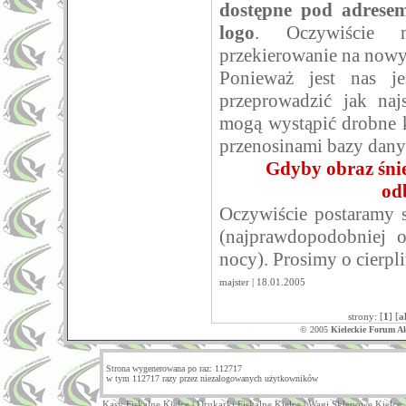
dostępne pod adresem
logo
. Oczywiście n
przekierowanie na nowy
Ponieważ jest nas j
przeprowadzić jak naj
mogą wystąpić drobne 
przenosinami bazy dany
Gdyby obraz śnie
od
Oczywiście postaramy 
(najprawdopodobniej 
nocy). Prosimy o cierpl
majster | 18.01.2005
strony: [
1
] [
a
© 2005
Kieleckie Forum A
Strona wygenerowana po raz: 112717
w tym 112717 razy przez niezalogowanych użytkowników
Kasy Fiskalne Kielce
|
Drukarki Fiskalne Kielce
|
Wagi Sklepowe Kielce