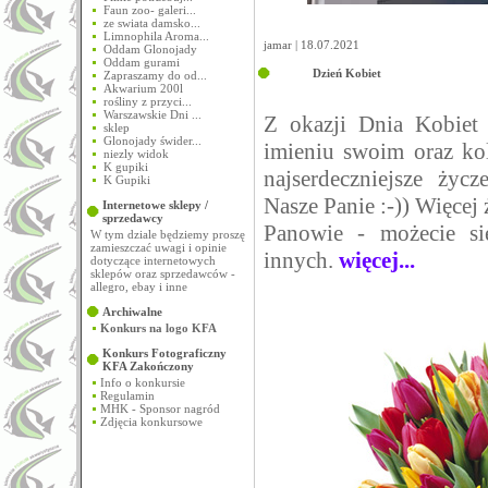
Faun zoo- galeri...
ze swiata damsko...
Limnophila Aroma...
jamar | 18.07.2021
Oddam Glonojady
Oddam gurami
Dzień Kobiet
Zapraszamy do od...
Akwarium 200l
rośliny z przyci...
Warszawskie Dni ...
Z okazji Dnia Kobie
sklep
Glonojady świder...
imieniu swoim oraz ko
niezly widok
K gupiki
najserdeczniejsze życ
K Gupiki
Nasze Panie :-)) Więcej 
Internetowe sklepy /
sprzedawcy
Panowie - możecie si
W tym dziale będziemy proszę
zamieszczać uwagi i opinie
innych.
więcej...
dotyczące internetowych
sklepów oraz sprzedawców -
allegro, ebay i inne
Archiwalne
Konkurs na logo KFA
Konkurs Fotograficzny
KFA
Zakończony
Info o konkursie
Regulamin
MHK - Sponsor nagród
Zdjęcia konkursowe