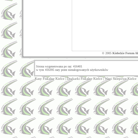
© 2005
Kieleckie Forum A
Strona wygenerowana po raz: 416401
w tym 416395 razy przez niezalogowanych użytkowników
Kasy Fiskalne Kielce
|
Drukarki Fiskalne Kielce
|
Wagi Sklepowe Kielce