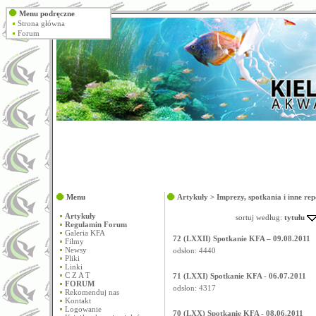
Menu podręczne
Strona główna
Forum
Menu
Artykuły
>
Imprezy, spotkania i inne re
Artykuły
sortuj według:
tytułu
Regulamin Forum
Galeria KFA
72 (LXXII) Spotkanie KFA – 09.08.2011
Filmy
Newsy
odsłon: 4440
Pliki
Linki
C Z A T
71 (LXXI) Spotkanie KFA - 06.07.2011
FORUM
odsłon: 4317
Rekomenduj nas
Kontakt
Logowanie
70 (LXX) Spotkanie KFA - 08.06.2011