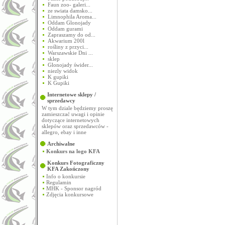
Faun zoo- galeri...
ze swiata damsko...
Limnophila Aroma...
Oddam Glonojady
Oddam gurami
Zapraszamy do od...
Akwarium 200l
rośliny z przyci...
Warszawskie Dni ...
sklep
Glonojady świder...
niezly widok
K gupiki
K Gupiki
Internetowe sklepy /
sprzedawcy
W tym dziale będziemy proszę
zamieszczać uwagi i opinie
dotyczące internetowych
sklepów oraz sprzedawców -
allegro, ebay i inne
Archiwalne
Konkurs na logo KFA
Konkurs Fotograficzny
KFA
Zakończony
Info o konkursie
Regulamin
MHK - Sponsor nagród
Zdjęcia konkursowe