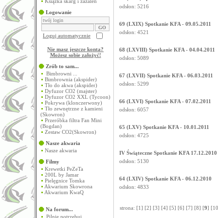
Książka skarg i zażaleń
odsłon: 5216
Logowanie
69 (LXIX) Spotkanie KFA - 09.05.2011
odsłon: 4521
Loguj automatycznie
Nie masz jeszcze konta?
68 (LXVIII) Spotkanie KFA - 04.04.2011
Możesz sobie założyć
!
odsłon: 5089
Zrób to sam...
Bimbrowni ...
67 (LXVII) Spotkanie KFA - 06.03.2011
Bimbrownia (akspider)
odsłon: 5299
Tło do akwa (akspider)
Dyfuzor CO2 (majster)
Dyfuzor CO2 XXL (Tycoon)
66 (LXVI) Spotkanie KFA - 07.02.2011
Pokrywa (klonczerwony)
Tło zewnętrzne z kamieni
odsłon: 6057
(Skowron)
Przeróbka filtra Fan Mini
(Bogdan)
65 (LXV) Spotkanie KFA - 10.01.2011
Zestaw CO2(Skowron)
odsłon: 4725
Nasze akwaria
Nasze akwaria
IV Świąteczne Spotkanie KFA 17.12.2010
odsłon: 5130
Filmy
Krewetki PeZeTa
200L by Jamar
64 (LXIV) Spotkanie KFA - 06.12.2010
Pielęgnice Tomka
Akwarium Skowrona
odsłon: 4833
Akwarium KwaQ
strona: [
1
] [
2
] [
3
] [
4
] [
5
] [
6
] [
7
] [
8
] [
9
] [
1
Na forum...
Pilnie potrzebuj...