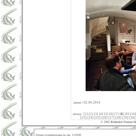
jamar | 02.04.2014
strony: [
1
] [
2
] [
3
] [
4
] [
5
] [
6
] [
7
] [
8
] [
9
] [
10
]
[
23
] [
24
] [
25
] [
26
] [
27
] [
28
] [
29
] [
30
]
© 2005
Kieleckie Forum A
Strona wygenerowana po raz: 112930