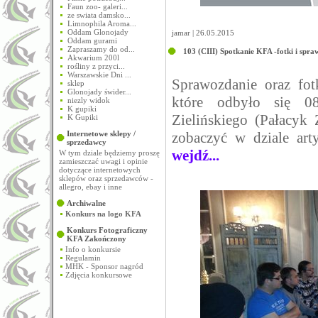
Faun zoo- galeri...
ze swiata damsko...
Limnophila Aroma...
Oddam Glonojady
jamar | 26.05.2015
Oddam gurami
Zapraszamy do od...
103 (CIII) Spotkanie KFA -fotki i spra
Akwarium 200l
rośliny z przyci...
Warszawskie Dni ...
Sprawozdanie oraz fot
sklep
Glonojady świder...
które odbyło się 0
niezly widok
K gupiki
Zielińskiego (Pałacyk
K Gupiki
Internetowe sklepy /
zobaczyć w dziale art
sprzedawcy
wejdź...
W tym dziale będziemy proszę
zamieszczać uwagi i opinie
dotyczące internetowych
sklepów oraz sprzedawców -
allegro, ebay i inne
Archiwalne
Konkurs na logo KFA
Konkurs Fotograficzny
KFA
Zakończony
Info o konkursie
Regulamin
MHK - Sponsor nagród
Zdjęcia konkursowe