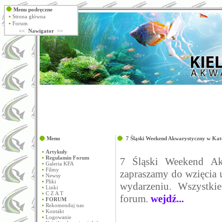
Menu podręczne
Strona główna
Forum
<<
Nawigator
>>
Menu
7 Śląski Weekend Akwarystyczny w Kat
Artykuły
Regulamin Forum
7 Śląski Weekend Ak
Galeria KFA
Filmy
zapraszamy do wzięcia
Newsy
Pliki
wydarzeniu. Wszystki
Linki
C Z A T
forum.
wejdź...
FORUM
Rekomenduj nas
Kontakt
Logowanie