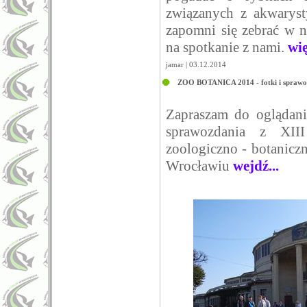
związanych z akwaryst
zapomni się zebrać w na
na spotkanie z nami.
wię
jamar | 03.12.2014
ZOO BOTANICA 2014 - fotki i sprawo
Zapraszam do oglądani
sprawozdania z XII
zoologiczno - botani
Wrocławiu
wejdź...