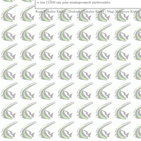
w tym 112930 razy przez niezalogowanych użytkowników
Kasy Fiskalne Kielce
|
Drukarki Fiskalne Kielce
|
Wagi Sklepowe Kielce