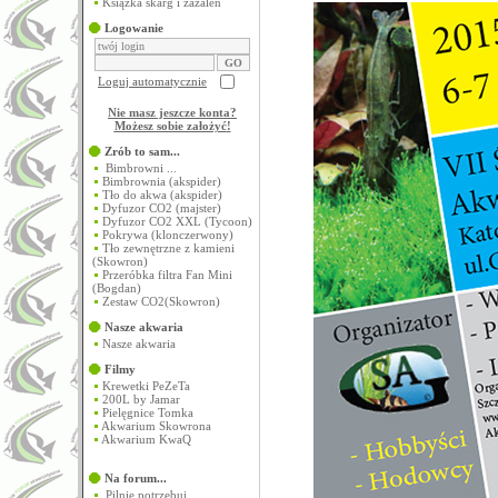
Książka skarg i zażaleń
Logowanie
Loguj automatycznie
Nie masz jeszcze konta?
Możesz sobie założyć
!
Zrób to sam...
Bimbrowni ...
Bimbrownia (akspider)
Tło do akwa (akspider)
Dyfuzor CO2 (majster)
Dyfuzor CO2 XXL (Tycoon)
Pokrywa (klonczerwony)
Tło zewnętrzne z kamieni
(Skowron)
Przeróbka filtra Fan Mini
(Bogdan)
Zestaw CO2(Skowron)
Nasze akwaria
Nasze akwaria
Filmy
Krewetki PeZeTa
200L by Jamar
Pielęgnice Tomka
Akwarium Skowrona
Akwarium KwaQ
Na forum...
Pilnie potrzebuj...