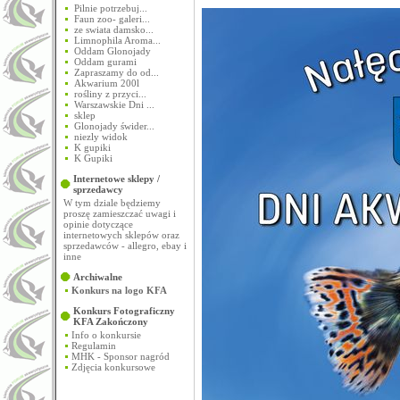
Pilnie potrzebuj...
Faun zoo- galeri...
ze swiata damsko...
Limnophila Aroma...
Oddam Glonojady
Oddam gurami
Zapraszamy do od...
Akwarium 200l
rośliny z przyci...
Warszawskie Dni ...
sklep
Glonojady świder...
niezly widok
K gupiki
K Gupiki
Internetowe sklepy /
sprzedawcy
W tym dziale będziemy
proszę zamieszczać uwagi i
opinie dotyczące
internetowych sklepów oraz
sprzedawców - allegro, ebay i
inne
Archiwalne
Konkurs na logo KFA
Konkurs Fotograficzny
KFA
Zakończony
Info o konkursie
Regulamin
MHK - Sponsor nagród
Zdjęcia konkursowe