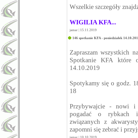
Wszelkie szczegóły znajd
WIGILIA KFA...
jamar | 15.11.2019
146 spotkanie KFA - poniedziałek 14.10.20
Zapraszam wszystkich 
Spotkanie KFA które o
14.10.2019
Spotykamy się o godz. 1
18
Przybywajcie - nowi i
pogadać o rybkach i
związanych z akwarysty
zapomni się zebrać i przy
jamar | 10.10.2019