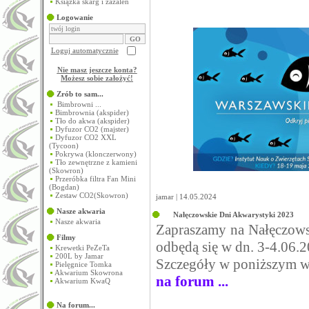
Książka skarg i zażaleń
Logowanie
Loguj automatycznie
Nie masz jeszcze konta?
Możesz sobie założyć
!
Zrób to sam...
Bimbrowni ...
Bimbrownia (akspider)
Tło do akwa (akspider)
Dyfuzor CO2 (majster)
Dyfuzor CO2 XXL
(Tycoon)
Pokrywa (klonczerwony)
Tło zewnętrzne z kamieni
(Skowron)
Przeróbka filtra Fan Mini
(Bogdan)
Zestaw CO2(Skowron)
jamar | 14.05.2024
Nasze akwaria
Nałęczowskie Dni Akwarystyki 2023
Nasze akwaria
Zapraszamy na Nałęczows
Filmy
odbędą się w dn. 3-4.06.
Krewetki PeZeTa
200L by Jamar
Szczegóły w poniższym w
Pielęgnice Tomka
Akwarium Skowrona
na forum ...
Akwarium KwaQ
Na forum...