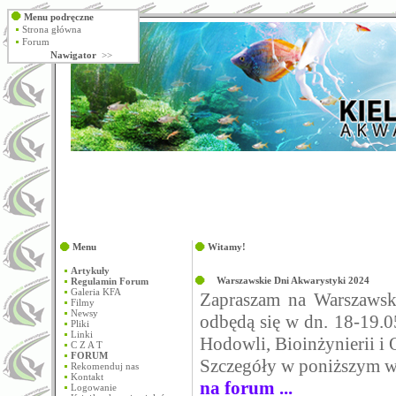
Menu podręczne
Strona główna
Forum
Nawigator
>>
Menu
Witamy!
Artykuły
Warszawskie Dni Akwarystyki 2024
Regulamin Forum
Galeria KFA
Zapraszam na Warszawsk
Filmy
Newsy
odbędą się w dn. 18-19.
Pliki
Linki
Hodowli, Bioinżynierii 
C Z A T
FORUM
Szczegóły w poniższym w
Rekomenduj nas
Kontakt
na forum ...
Logowanie