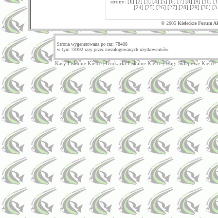
strony: [
1
] [
2
] [
3
] [
4
] [
5
] [
6
] [
7
] [
8
] [
9
] [
10
] [
1
[
24
] [
25
] [
26
] [
27
] [
28
] [
29
] [
30
] [
3
© 2005
Kieleckie Forum A
Strona wygenerowana po raz: 78408
w tym 78392 razy przez niezalogowanych użytkowników
Kasy Fiskalne Kielce
|
Drukarki Fiskalne Kielce
|
Wagi Sklepowe Kielce